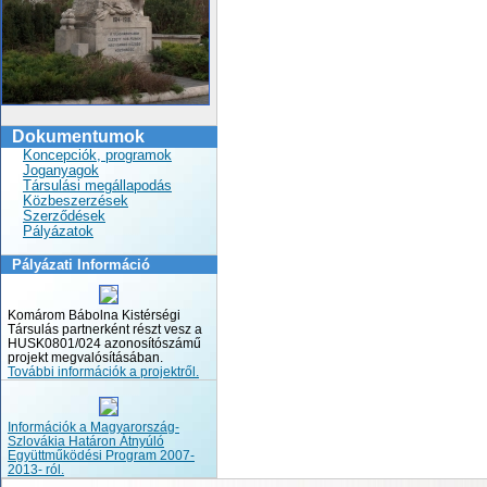
Dokumentumok
Koncepciók, programok
Joganyagok
Társulási megállapodás
Közbeszerzések
Szerződések
Pályázatok
Pályázati Információ
Komárom Bábolna Kistérségi
Társulás partnerként részt vesz a
HUSK0801/024 azonosítószámű
projekt megvalósításában.
További információk a projektről.
Információk a Magyarország-
Szlovákia Határon Átnyúló
Együttműködési Program 2007-
2013- ról.