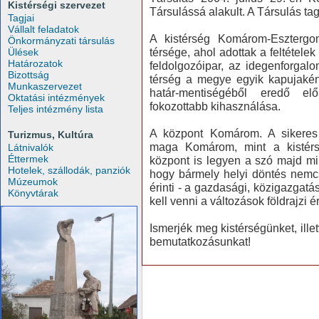
Kistérségi szervezet
Társulássá alakult. A Társulás tag
Tagjai
Vállalt feladatok
A kistérség Komárom-Esztergo
Önkormányzati társulás
térsége, ahol adottak a feltétel
Ülések
Határozatok
feldolgozóipar, az idegenforgal
Bizottság
térség a megye egyik kapujaként 
Munkaszervezet
határ-mentiségéből eredő el
Oktatási intézmények
fokozottabb kihasználása.
Teljes intézmény lista
A központ Komárom. A sikeres 
Turizmus, Kultúra
maga Komárom, mint a kistérsé
Látnivalók
Éttermek
központ is legyen a szó majd mi
Hotelek, szállodák, panziók
hogy bármely helyi döntés nemcs
Múzeumok
érinti - a gazdasági, közigazgat
Könyvtárak
kell venni a változások földrajzi 
Ismerjék meg kistérségünket, illet
bemutatkozásunkat!