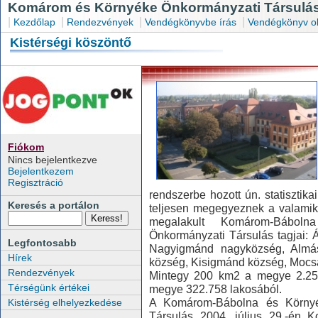
Komárom és Környéke Önkormányzati Társulás
|
|
|
|
Kezdőlap
Rendezvények
Vendégkönyvbe írás
Vendégkönyv o
Kistérségi köszöntő
Fiókom
Nincs bejelentkezve
Bejelentkezem
Regisztráció
rendszerbe hozott ún. statisztikai
Keresés a portálon
teljesen megegyeznek a valamiko
megalakult Komárom-Bábolna
Önkormányzati Társulás tagjai:
Legfontosabb
Nagyigmánd nagyközség, Almás
Hírek
község, Kisigmánd község, Mocs
Rendezvények
Mintegy 200 km2 a megye 2.250
Térségünk értékei
megye 322.758 lakosából.
A Komárom-Bábolna és Környékü
Kistérség elhelyezkedése
Társulás 2004. július 29.-én 