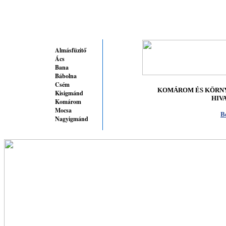
Almásfüzitő
Ács
Bana
Bábolna
Csém
KOMÁROM ÉS KÖRN
Kisigmánd
HIV
Komárom
Mocsa
B
Nagyigmánd