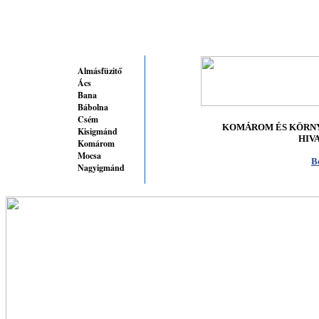
Almásfüzitő
Ács
Bana
Bábolna
Csém
KOMÁROM ÉS KÖRN
Kisigmánd
HIV
Komárom
Mocsa
B
Nagyigmánd