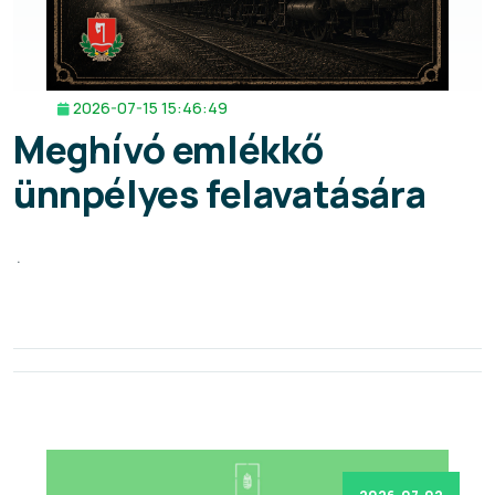
2026-07-15 15:46:49
Meghívó emlékkő
ünnpélyes felavatására
.