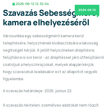
2026-06-12 12:32:04
Szavazás Sebességmérő
2026-06-12
kamera elhelyezéséről
Városunkba egy sebességmérő kamera kerül
telepítésére, helyszínének kiválasztására a lakosság
segítségét kérjük. A jelölt helyszíneken átépítésre,
felújításra is sor kerül - az átépítéssel járó útfelújításról
csatoljuk a helyszínrajzokat, melyek alapján kérjük,
hogy szavazatuk leadásakor ezt az állapotot vegyék
figyelembe.
A szavazás határideje: 2026. június 22.
A szavazás névtelen, személyes adatokat nem rögzít.