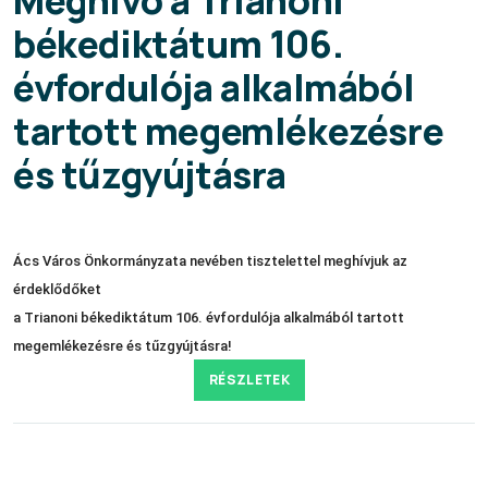
békediktátum 106.
évfordulója alkalmából
tartott megemlékezésre
és tűzgyújtásra
Ács Város Önkormányzata nevében tisztelettel meghívjuk az
érdeklődőket
a Trianoni békediktátum 106. évfordulója alkalmából tartott
megemlékezésre és tűzgyújtásra!
RÉSZLETEK