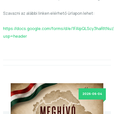
Szavazni az alábbi linken elérhető ürlapon lehet:
https://docs.google.com/forms/d/e/1FAIpQLScy3haRlt
usp=header
2026-06-04