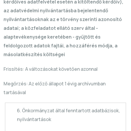
kérdőíves adatfelvétel esetén a kitöltendő kérdőív),
az adatvédelmi nyilvántartásba bejelentendő
nyilvántartásoknak az e törvény szerinti azonosító
adatai; a közfeladatot ellátó szerv által -
alaptevékenysége keretében - gyűjtött és
feldolgozott adatok fajtái, a hozzáférés módja, a
másolatkészítés költségei
Frissítés: A változásokat követően azonnal
Megőrzés: Az előző állapot 1 évig archívumban
tartásával
6. Önkormányzat által fenntartott adatbázisok,
nyilvántartások