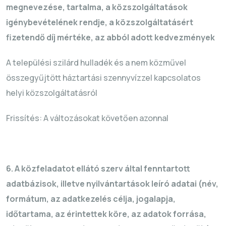
megnevezése, tartalma, a közszolgáltatások
igénybevételének rendje, a közszolgáltatásért
fizetendő díj mértéke, az abból adott kedvezmények
A települési szilárd hulladék és a nem közművel
összegyűjtött háztartási szennyvízzel kapcsolatos
helyi közszolgáltatásról
Frissítés: A változásokat követően azonnal
6. A közfeladatot ellátó szerv által fenntartott
adatbázisok, illetve nyilvántartások leíró adatai (név,
formátum, az adatkezelés célja, jogalapja,
időtartama, az érintettek köre, az adatok forrása,