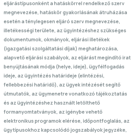
eljárástípusonként a hatáskörrel rendelkező szerv
megnevezése, hatáskör gyakorlásának átruházása
esetén a ténylegesen eljáró szerv megnevezése,
illetékességi területe, az ügyintézéshez szükséges
dokumentumok, okmányok, eljárási illetékek
(igazgatási szolgáltatási díjak) meghatározása,
alapvető eljárási szabályok, az eljárást megindító irat
benyújtásának módja (helye, ideje), ügyfélfogadás
ideje, az ügyintézés határideje (elintézési,
fellebbezési határidő), az ügyek intézését segítő
útmutatók, az ügymenetre vonatkozó tájékoztatás
és
az ügyintézéshez használt letölthető
formanyomtatványok, az igénybe vehető
elektronikus programok elérése, időpontfoglalás, az
ügytípusokhoz kapcsolódó jogszabályok jegyzéke,