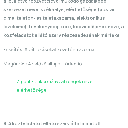
álló, illetve részvételével működő gazdálkodó
szervezet neve, székhelye, elérhetősége (postai
címe, telefon- és telefaxszáma, elektronikus
levélcíme), tevékenységi köre, képviselőjének neve, a
közfeladatot ellátó szerv részesedésének mértéke
Frissítés: A változásokat követően azonnal
Megörzés
: Az előző állapot törlendő
7. pont - önkormányzati cégek neve,
elérhetősége
8. A közfeladatot ellátó szerv által alapított