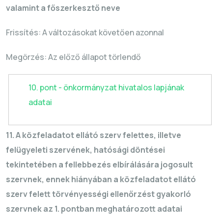
valamint a főszerkesztő neve
Frissítés: A változásokat követően azonnal
Megörzés
: Az előző állapot törlendő
10. pont - önkormányzat hivatalos lapjának
adatai
11. A közfeladatot ellátó szerv felettes, illetve
felügyeleti szervének, hatósági döntései
tekintetében a fellebbezés elbírálására jogosult
szervnek, ennek hiányában a közfeladatot ellátó
szerv felett törvényességi ellenőrzést gyakorló
szervnek az 1. pontban meghatározott adatai