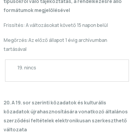
típusokról való tájékoztatás, a rendelkezésre álló
formátumok megjelölésével
Frissítés: A változásokat követő 15 napon belül
Megőrzés
:Az
előző állapot 1 évig archívumban
tartásával
19. nincs
20. A 19. sor szerinti közadatok és kulturális
közadatok
újrahasznosítására
vonatkozó általános
szerződési feltételek elektronikusan szerkeszthető
változata