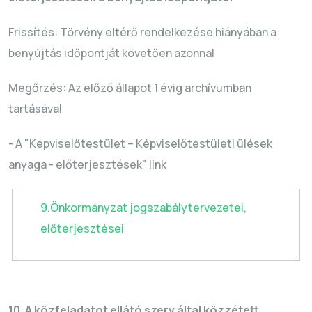
Frissítés: Törvény eltérő rendelkezése hiányában a
benyújtás időpontját követően azonnal
Megőrzés: Az előző állapot 1 évig archívumban
tartásával
- A "Képviselőtestület – Képviselőtestületi ülések
anyaga - előterjesztések" link
9.Önkormányzat jogszabálytervezetei,
előterjesztései
10. A közfeladatot ellátó szerv által közzétett