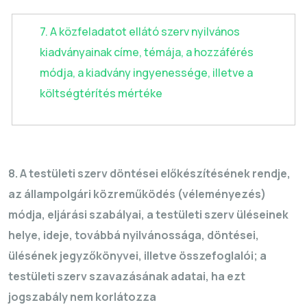
7. A közfeladatot ellátó szerv nyilvános
kiadványainak címe, témája, a hozzáférés
módja, a kiadvány ingyenessége, illetve a
költségtérítés mértéke
8. A testületi szerv döntései előkészítésének rendje,
az állampolgári közreműködés (véleményezés)
módja, eljárási szabályai, a testületi szerv üléseinek
helye, ideje, továbbá nyilvánossága, döntései,
ülésének jegyzőkönyvei, illetve összefoglalói; a
testületi szerv szavazásának adatai, ha ezt
jogszabály nem korlátozza