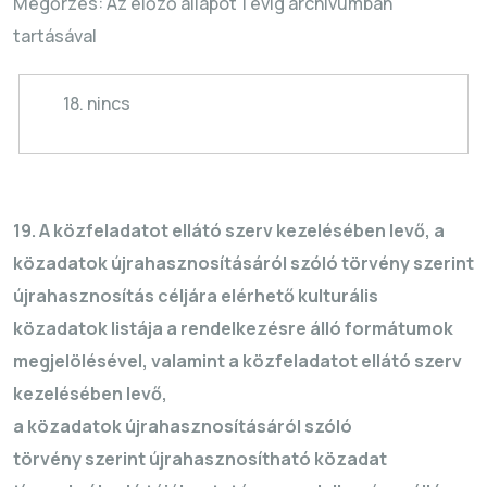
Megőrzés: Az előző állapot 1 évig archívumban
tartásával
18. nincs
19. A közfeladatot ellátó szerv kezelésében levő, a
közadatok
újrahasznosításáról
szóló törvény szerint
újrahasznosítás céljára elérhető kulturális
közadatok listája a rendelkezésre álló formátumok
megjelölésével, valamint a közfeladatot ellátó szerv
kezelésében levő,
a közadatok
újrahasznosításáról
szóló
törvény szerint
újrahasznosítható
közadat