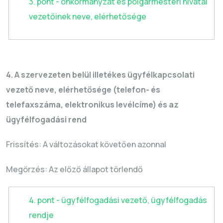
3. pont - önkormányzat és polgármesteri hivatal
vezetőinek neve, elérhetősége
4. A szervezeten belül illetékes ügyfélkapcsolati
vezető neve, elérhetősége (telefon- és
telefaxszáma, elektronikus levélcíme) és az
ügyfélfogadási rend
Frissítés: A változásokat követően azonnal
Megörzés
: Az előző állapot törlendő
4. pont - ügyfélfogadási vezető, ügyfélfogadás
rendje