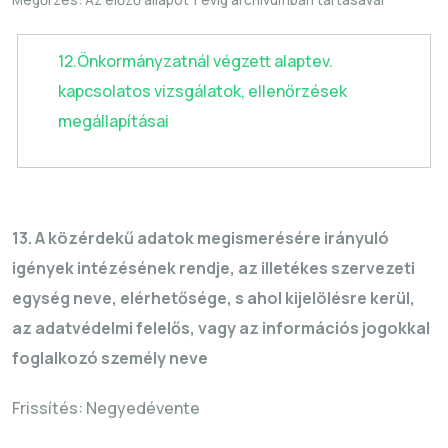
Megőrzés: Az előző állapot 1 évig archívumban tartásával
12.Önkormányzatnál végzett alaptev.
kapcsolatos vizsgálatok, ellenőrzések
megállapításai
13. A közérdekű adatok megismerésére irányuló
igények intézésének rendje, az illetékes szervezeti
egység neve, elérhetősége, s ahol kijelölésre kerül,
az adatvédelmi felelős, vagy az információs jogokkal
foglalkozó személy neve
Frissítés: Negyedévente