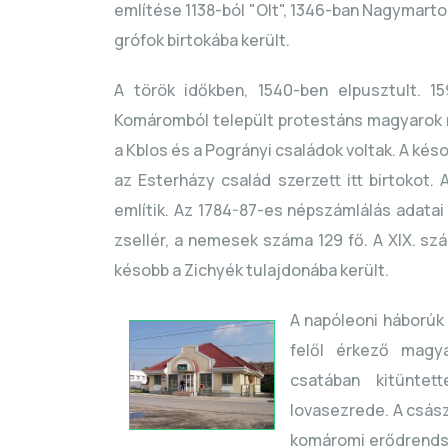
említése 1138-ból "Olt", 1346-ban Nagymarton
grófok birtokába került.
A török időkben, 1540-ben elpusztult. 1
Komáromból települt protestáns magyarok né
a Kblos és a Pogrányi családok voltak. A k
az Esterházy család szerzett itt birtokot.
említik. Az 1784-87-es népszámlálás adatai
zsellér, a nemesek száma 129 fő. A XIX. szá
késobb a Zichyék tulajdonába került.
A napóleoni háborúk
felől érkező magya
csatában kitünte
lovasezrede. A csász
komáromi erődrendsz