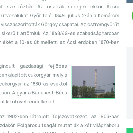
rűt szétzúzták. Az osztrák seregek ekkor Ácsra
 útvonalukat Győr felé. 1849. július 2-án a Komárom
 visszaszorították Görgey csapatai. Az ostromgyűrűt
ikerült áttörniük. Az 1848/49-es szabadságharcban
ékét a 10-es út mellett, az Ácsi erdőben 1870-ben
ndult gazdasági fejlődés
en alapított cukorgyár, mely a
cukorgyár az 1880-as évektol
Ácson. A gyár a Budapest-Bécs
ját kikötővel rendelkezett.
 az 1902-ben létrejött Tejszövetkezet, az 1903-ban
azdakör. Polgárosultságát mutatják a két világháború