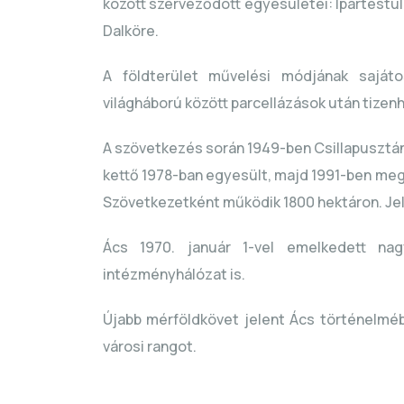
között szerveződött egyesületei: Ipartestüle
Dalköre.
A földterület művelési módjának sajáto
világháború között parcellázások után tizen
A szövetkezés során 1949-ben Csillapusztán
kettő 1978-ban egyesült, majd 1991-ben meg
Szövetkezetként működik 1800 hektáron. Je
Ács 1970. január 1-vel emelkedett nagy
intézményhálózat is.
Újabb mérföldkövet jelent Ács történelméb
városi rangot.