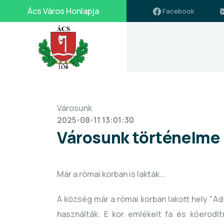
Ács Város Honlapja
Facebook
Városunk
icon
2025-08-11 13:01:30
Városunk történelme
Már a római korban is lakták...
A község már a római korban lakott hely "Ad
használták. E kor emlékeit fa és kőerodí