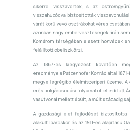
sikerrel visszaverték, s az ostromgyű
visszahúzódva biztosították visszavonulási
várát körülvevő osztrákokat véres csatában
azonban nagy emberveszteségek árán sem s
Komárom térségében elesett honvédek eml
felállított obeliszk őrzi.
Az 1867-es kiegyezést követően megi
eredménye a Patzenhofer Konrád által 1871-b
megye legrégibb élelmiszeripari üzeme. A 
erős polgárosodási folyamatot el indított 
vasútvonal mellett épült, a múlt századig sa
A gazdasági élet fejlődését biztosította
alakult Iparoskör és az 1911-es alapítású G