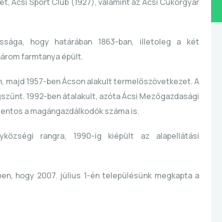
t, Ácsi Sport Club (1927), valamint az Ácsi Cukorgyár
ssága, hogy határában 1863-ban, illetoleg a két
három farmtanya épült.
, majd 1957-ben Ácson alakult termelőszövetkezet. A
szűnt. 1992-ben átalakult, azóta Ácsi Mezőgazdasági
lentos a magángazdálkodók száma is.
községi rangra, 1990-ig kiépült az alapellátási
en, hogy 2007. július 1-én településünk megkapta a