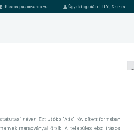
titkarsag@acsvaros.hu
Ügyfélfogadás: Hétfő, Szerda
statutas" néven. Ezt utóbb "Ads" rövidített formában
tmények maradványai őrzik. A település első írásos