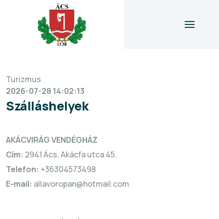
Turizmus
icon
2026-07-28 14:02:13
Szálláshelyek
AKÁCVIRÁG VENDÉGHÁZ
Cím:
2941 Ács, Akácfa utca 45.
Telefon:
+36304573498
E-mail:
allavoropan@hotmail.com