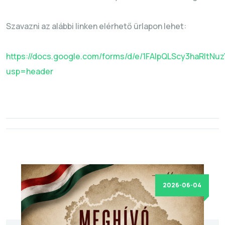
Szavazni az alábbi linken elérhető ürlapon lehet:
https://docs.google.com/forms/d/e/1FAIpQLScy3haRlt
usp=header
2026-06-04