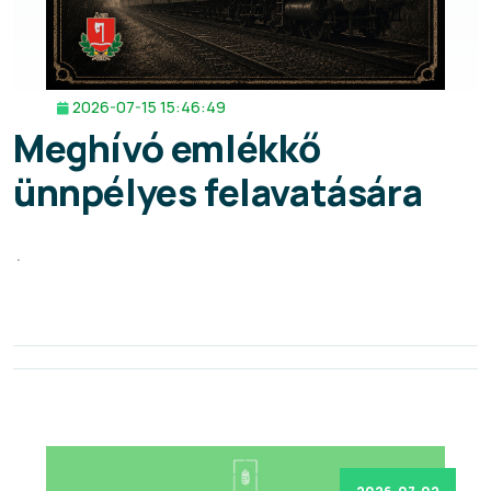
2026-07-15 15:46:49
Meghívó emlékkő
ünnpélyes felavatására
.