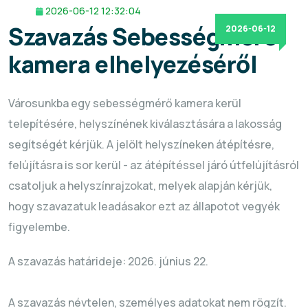
2026-06-12 12:32:04
Szavazás Sebességmérő
2026-06-12
kamera elhelyezéséről
Városunkba egy sebességmérő kamera kerül
telepítésére, helyszínének kiválasztására a lakosság
segítségét kérjük. A jelölt helyszíneken átépítésre,
felújításra is sor kerül - az átépítéssel járó útfelújításról
csatoljuk a helyszínrajzokat, melyek alapján kérjük,
hogy szavazatuk leadásakor ezt az állapotot vegyék
figyelembe.
A szavazás határideje: 2026. június 22.
A szavazás névtelen, személyes adatokat nem rögzít.