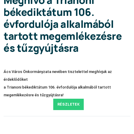
békediktátum 106.
évfordulója alkalmából
tartott megemlékezésre
és tűzgyújtásra
Ács Város Önkormányzata nevében tisztelettel meghívjuk az
érdeklődőket
a Trianoni békediktátum 106. évfordulója alkalmából tartott
megemlékezésre és tűzgyújtásra!
RÉSZLETEK