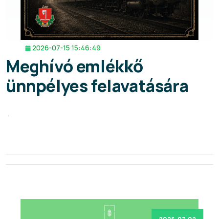
2026-07-15 15:46:49
Meghívó emlékkő
ünnpélyes felavatására
.