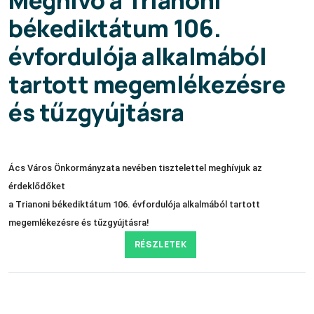
békediktátum 106.
évfordulója alkalmából
tartott megemlékezésre
és tűzgyújtásra
Ács Város Önkormányzata nevében tisztelettel meghívjuk az
érdeklődőket
a Trianoni békediktátum 106. évfordulója alkalmából tartott
megemlékezésre és tűzgyújtásra!
RÉSZLETEK