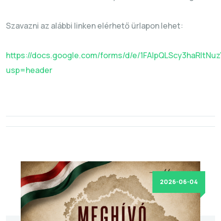
Szavazni az alábbi linken elérhető ürlapon lehet:
https://docs.google.com/forms/d/e/1FAIpQLScy3haRlt
usp=header
2026-06-04