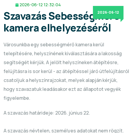
2026-06-12 12:32:04
Szavazás Sebességmérő
2026-06-12
kamera elhelyezéséről
Városunkba egy sebességmérő kamera kerül
telepítésére, helyszínének kiválasztására a lakosság
segítségét kérjük. A jelölt helyszíneken átépítésre,
felújításra is sor kerül - az átépítéssel járó útfelújításról
csatoljuk a helyszínrajzokat, melyek alapján kérjük,
hogy szavazatuk leadásakor ezt az állapotot vegyék
figyelembe.
A szavazás határideje: 2026. június 22.
A szavazás névtelen, személyes adatokat nem rögzít.