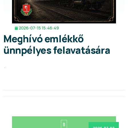
2026-07-15 15:46:49
Meghívó emlékkő
ünnpélyes felavatására
.