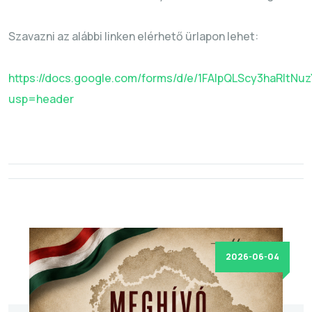
Szavazni az alábbi linken elérhető ürlapon lehet:
https://docs.google.com/forms/d/e/1FAIpQLScy3haRlt
usp=header
2026-06-04