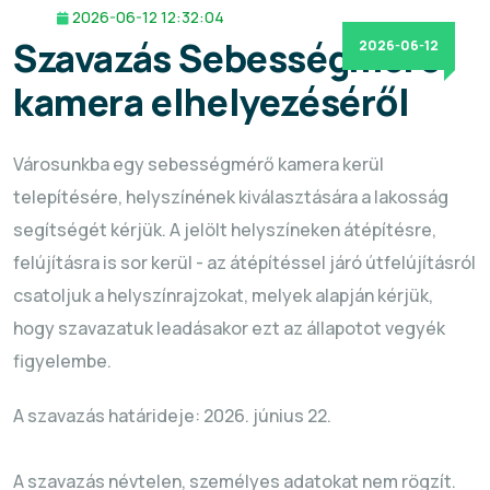
2026-06-12 12:32:04
Szavazás Sebességmérő
2026-06-12
kamera elhelyezéséről
Városunkba egy sebességmérő kamera kerül
telepítésére, helyszínének kiválasztására a lakosság
segítségét kérjük. A jelölt helyszíneken átépítésre,
felújításra is sor kerül - az átépítéssel járó útfelújításról
csatoljuk a helyszínrajzokat, melyek alapján kérjük,
hogy szavazatuk leadásakor ezt az állapotot vegyék
figyelembe.
A szavazás határideje: 2026. június 22.
A szavazás névtelen, személyes adatokat nem rögzít.