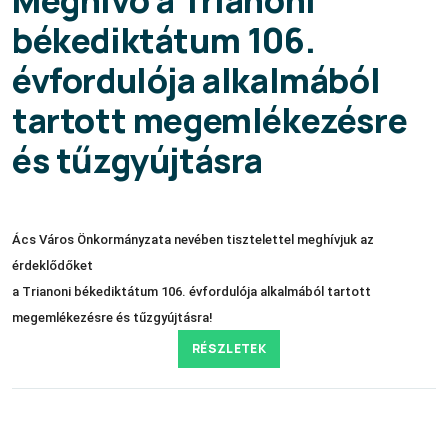
békediktátum 106.
évfordulója alkalmából
tartott megemlékezésre
és tűzgyújtásra
Ács Város Önkormányzata nevében tisztelettel meghívjuk az
érdeklődőket
a Trianoni békediktátum 106. évfordulója alkalmából tartott
megemlékezésre és tűzgyújtásra!
RÉSZLETEK