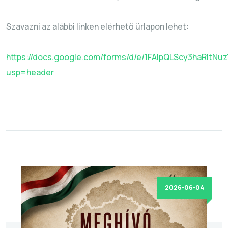
Szavazni az alábbi linken elérhető ürlapon lehet:
https://docs.google.com/forms/d/e/1FAIpQLScy3haRlt
usp=header
2026-06-04