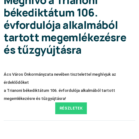
békediktátum 106.
évfordulója alkalmából
tartott megemlékezésre
és tűzgyújtásra
Ács Város Önkormányzata nevében tisztelettel meghívjuk az
érdeklődőket
a Trianoni békediktátum 106. évfordulója alkalmából tartott
megemlékezésre és tűzgyújtásra!
RÉSZLETEK