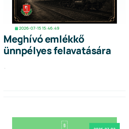
2026-07-15 15:46:49
Meghívó emlékkő
ünnpélyes felavatására
.