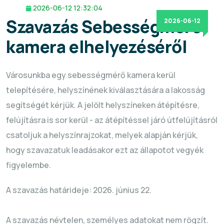
2026-06-12 12:32:04
Szavazás Sebességmérő
2026-06-12
kamera elhelyezéséről
Városunkba egy sebességmérő kamera kerül
telepítésére, helyszínének kiválasztására a lakosság
segítségét kérjük. A jelölt helyszíneken átépítésre,
felújításra is sor kerül - az átépítéssel járó útfelújításról
csatoljuk a helyszínrajzokat, melyek alapján kérjük,
hogy szavazatuk leadásakor ezt az állapotot vegyék
figyelembe.
A szavazás határideje: 2026. június 22.
A szavazás névtelen, személyes adatokat nem rögzít.