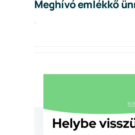
Meghívó emlékkő ünn
.