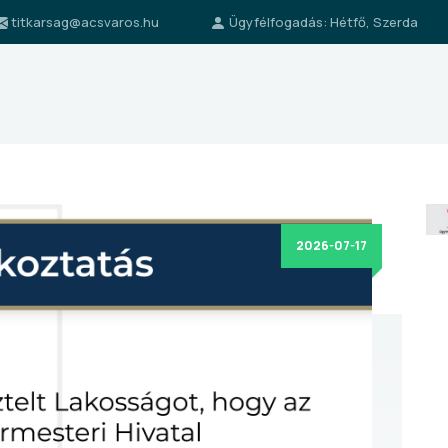
titkarsag@acsvaros.hu
Ügyfélfogadás: Hétfő, Szerda
2026-07-17