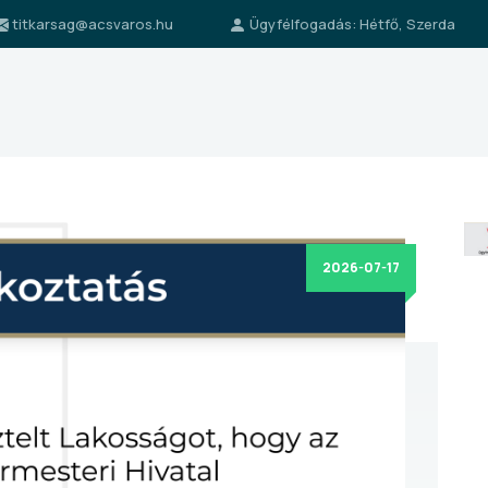
titkarsag@acsvaros.hu
Ügyfélfogadás: Hétfő, Szerda
2026-07-17