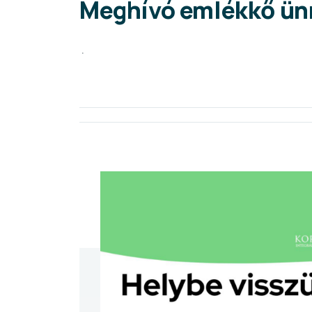
Meghívó emlékkő ünn
.