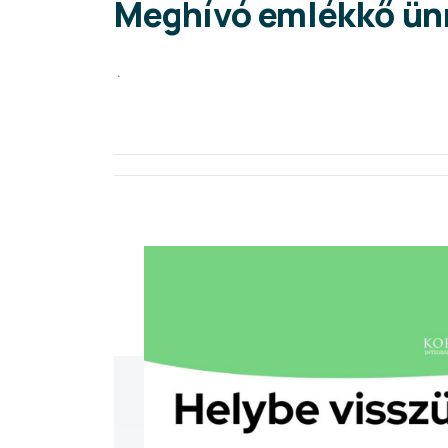
Meghívó emlékkő ünn
.