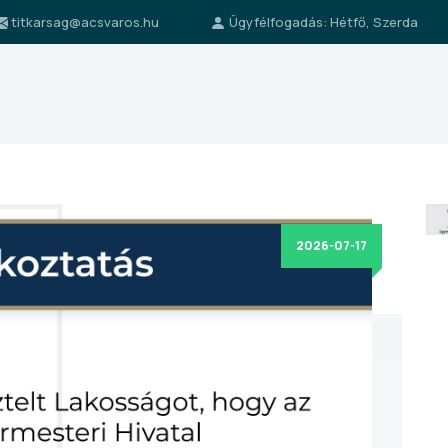
titkarsag@acsvaros.hu
Ügyfélfogadás: Hétfő, Szerda
2026-07-17