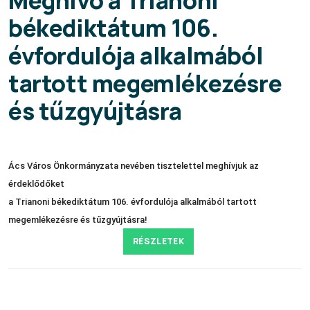
békediktátum 106.
évfordulója alkalmából
tartott megemlékezésre
és tűzgyújtásra
Ács Város Önkormányzata nevében tisztelettel meghívjuk az
érdeklődőket
a Trianoni békediktátum 106. évfordulója alkalmából tartott
megemlékezésre és tűzgyújtásra!
RÉSZLETEK