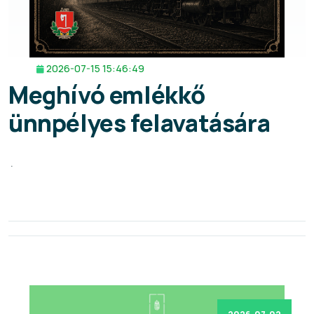
2026-07-15 15:46:49
Meghívó emlékkő
ünnpélyes felavatására
.