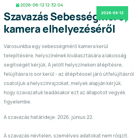
2026-06-12 12:32:04
Szavazás Sebességmérő
2026-06-12
kamera elhelyezéséről
Városunkba egy sebességmérő kamera kerül
telepítésére, helyszínének kiválasztására a lakosság
segítségét kérjük. A jelölt helyszíneken átépítésre,
felújításra is sor kerül - az átépítéssel járó útfelújításról
csatoljuk a helyszínrajzokat, melyek alapján kérjük,
hogy szavazatuk leadásakor ezt az állapotot vegyék
figyelembe.
A szavazás határideje: 2026. június 22.
A szavazás névtelen, személyes adatokat nem rögzít.