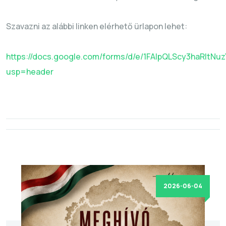
Szavazni az alábbi linken elérhető ürlapon lehet:
https://docs.google.com/forms/d/e/1FAIpQLScy3haRlt
usp=header
2026-06-04