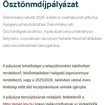
Ösztönmdíjpályázat
Önkormányzatunk 2025. évben is csatlakozott a Bursa
Hungarica Felsőoktatási Önkormányzati
Ösztöndíjpályázathoz. A pályázat célja a hátrányos
helyzetű, szociálisan rászoruló fiatalok felsőoktatásban
való részvételének támogatása.
A pályázati lehetőséget a településünkön lakóhellyel
rendelkező, felsőoktatásban hallgatói jogviszonnyal
rendelkező, vagy a 2025/2026. tanévben utolsó éves,
érettségi előtt álló középiskolások vehetik igénybe.
A pályázat benyújtásának módjáról, feltételeiről a
https://emet.gov.hu
linken tájékozódhatnak az érdeklődők.