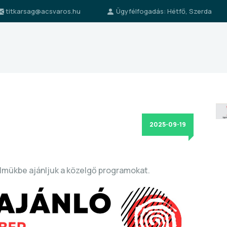
titkarsag@acsvaros.hu
Ügyfélfogadás: Hétfő, Szerda
2025-09-19
lmükbe ajánljuk a közelgő programokat.