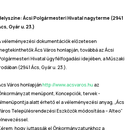
Helyszíne: Ácsi Polgármesteri Hivatal nagyterme (2941
Ács, Gyár u. 23.)
A véleményezési dokumentációk előzetesen
megtekinthetők Ács Város honlapján, továbbá az Ácsi
Polgármesteri Hivatal ügyfélfogadási idejében, a Műszaki
Irodában (2941 Ács, Gyár u. 23.).
Ács Város honlapján
http://www.acsvaros.hu
az
Önkormányzat menüpont, Koncepciók, tervek -
almenüpontja alatt érhető el a véleményezési anyag, „Ács
Város Településrendezési Eszközök módosítása – Alteo”
elnevezéssel.
Kérem, hogy juttassák el Önkormányzatunkhoz a