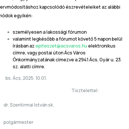
tervmódosításhoz kapcsolódó észrevételeiket az alábbi
módok egyikén:
személyesen a lakossági fórumon
valamint legkésőbb a fórumot követő 5 napon belül
írásban az
epiteszet@acsvaros.hu
elektronikus
címre, vagy postai úton Ács Város
Önkormányzatának címezve a 2941 Ács, Gyár u. 23.
sz. alatti címre.
Ács, 2025. 10.01.
Tisztelettel:
dr. Szentirmai István sk.
polgármester