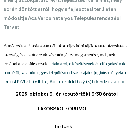
Energiaszolgáltató Nyrt. fejlesztési kérelmét
, mely
során döntött arról, hogy a fejlesztési területen
módosítja Ács Város hatályos Településrendezési
Tervét.
A módosítási
eljárás során célunk a teljes körű tájékoztatás biztosítása, a
lakosság és a partnereink véleményének megismerése, melynek
céljából
a településtervek
tartalmáról, elkészítésének és elfogadásának
rendjéről, valamint egyes településrendezési sajátos jogintézményekről
szóló 419/2021. (VII.15.) Korm. rendelet 65.§ (3) bekezdése alapján
2025. október 9.-én (csütörtök) 9:30 órától
LAKOSSÁGI FÓRUMOT
tartunk.