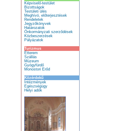
Képviselő-testület
Bizottságok
Testületi ülés
Meghívó, előterjesztések
Rendeletek
Jegyzőkönyvek
Határozatok
Önkormányzati szerződések
Közbeszerzések
Pályázatok
Turizmus
Étterem
Szállás
Múzeum
Gyógyfürdő
Monostori Erőd
Közérdekű
Intézmények
Egészségügy
Helyi adók