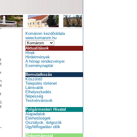
Komárom kezdőoldala
www.komarom.hu
Aktualitások
Hírek
Hirdetmények
z
A hónap rendezvényei
t
Eseménynaptár
k
Bemutatkozás
Köszöntő
h
Település történet
a
Látnivalók
Elhelyezkedés
z
Népesség
Testvérvárosok
ó
t
Polgármesteri Hivatal
Alapadatok
Elérhetőségek
Osztályok, dolgozók
Ügyfélfogadási idők
Önkormányzat