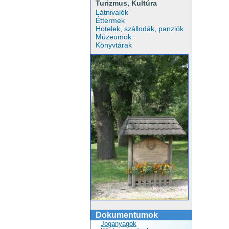
Turizmus, Kultúra
Látnivalók
Éttermek
Hotelek, szállodák, panziók
Múzeumok
Könyvtárak
Dokumentumok
Joganyagok