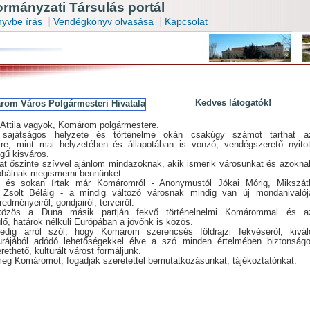
mányzati Társulás portál
|
|
yvbe írás
Vendégkönyv olvasása
Kapcsolat
Kedves látogatók!
 Attila vagyok, Komárom polgármestere.
 sajátságos helyzete és történelme okán csakúgy számot tarthat a
sre, mint mai helyzetében és állapotában is vonzó, vendégszerető nyitot
gű kisváros.
at őszinte szívvel ajánlom mindazoknak, akik ismerik városunkat és azokna
róbálnak megismerni bennünket.
 és sokan írtak már Komáromról - Anonymustól Jókai Mórig, Mikszát
 Zsolt Béláig - a mindig változó városnak mindig van új mondanivalój
edményeiről, gondjairól, terveiről.
közös a Duna másik partján fekvő történelnelmi Komárommal és a
ő, határok nélküli Európában a jövőnk is közös.
edig arról szól, hogy Komárom szerencsés földrajzi fekvéséről, kivál
kturájából adódó lehetőségekkel élve a szó minden értelmében biztonságo
rethető, kulturált várost formáljunk.
eg Komáromot, fogadják szeretettel bemutatkozásunkat, tájékoztatónkat.