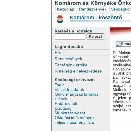
Komárom és Környéke Önkor
|
|
|
Kezdőlap
Rendezvények
Vendégkön
Komárom - köszöntő
Keresés a portálon
Legfontosabb
Hírek
Dr. Molnár
Városunk
Rendezvények
érdeklődé
Térségünk értékei
szellemisé
Honlapunk
Kistérség elhelyezkedése
is, akik p
Bár sokat
Kistérségi szervezet
Kálmántól
Tagjai
magáról, er
Vállalt feladatok
Múltunk 
egységesül
Önkormányzati társulás
A jelen p
Ülések
infrastur
Határozatok
nyújtó, sze
Bizottság
Ismerjék m
Munkaszervezet
Oktatási intézmények
Teljes intézmény lista