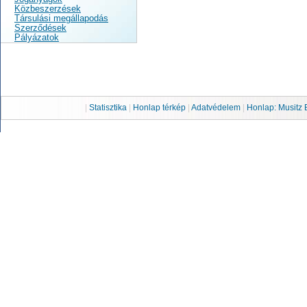
Közbeszerzések
Társulási megállapodás
Szerződések
Pályázatok
|
Statisztika
|
Honlap térkép
|
Adatvédelem
|
Honlap: Musitz 