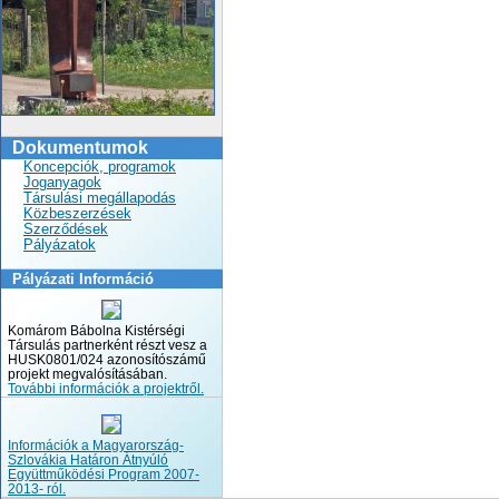
Dokumentumok
Koncepciók, programok
Joganyagok
Társulási megállapodás
Közbeszerzések
Szerződések
Pályázatok
Pályázati Információ
Komárom Bábolna Kistérségi
Társulás partnerként részt vesz a
HUSK0801/024 azonosítószámű
projekt megvalósításában.
További információk a projektről.
Információk a Magyarország-
Szlovákia Határon Átnyúló
Együttműködési Program 2007-
2013- ról.