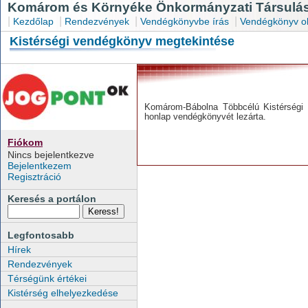
Komárom és Környéke Önkormányzati Társulás
|
|
|
|
Kezdőlap
Rendezvények
Vendégkönyvbe írás
Vendégkönyv o
Kistérségi vendégkönyv megtekintése
Komárom-Bábolna Többcélú Kistérségi T
honlap vendégkönyvét lezárta.
Fiókom
Nincs bejelentkezve
Bejelentkezem
Regisztráció
Keresés a portálon
Legfontosabb
Hírek
Rendezvények
Térségünk értékei
Kistérség elhelyezkedése