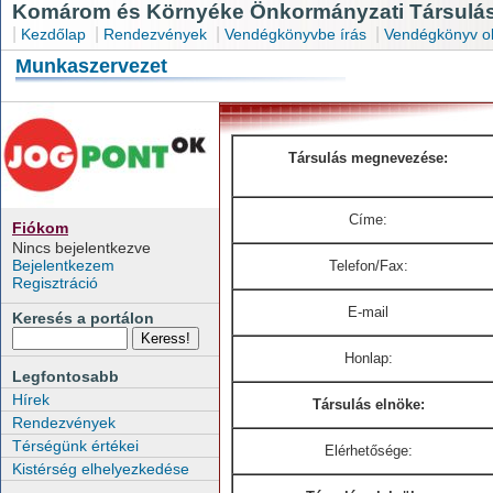
Komárom és Környéke Önkormányzati Társulás
|
|
|
|
Kezdőlap
Rendezvények
Vendégkönyvbe írás
Vendégkönyv o
Munkaszervezet
Társulás megnevezése:
Címe:
Fiókom
Nincs bejelentkezve
Bejelentkezem
Telefon/Fax:
Regisztráció
E-mail
Keresés a portálon
Honlap:
Legfontosabb
Hírek
Társulás elnöke:
Rendezvények
Térségünk értékei
Elérhetősége:
Kistérség elhelyezkedése