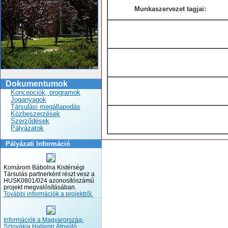
Munkaszervezet tagjai:
Dokumentumok
Koncepciók, programok
Joganyagok
Társulási megállapodás
Közbeszerzések
Szerződések
Pályázatok
Pályázati Információ
Komárom Bábolna Kistérségi
Társulás partnerként részt vesz a
HUSK0801/024 azonosítószámű
projekt megvalósításában.
További információk a projektről.
Információk a Magyarország-
Szlovákia Határon Átnyúló