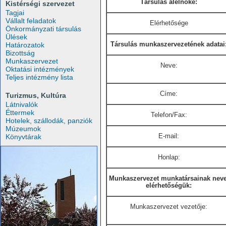
Társulás alelnöke:
Kistérségi szervezet
Tagjai
Vállalt feladatok
Elérhetősége
Önkormányzati társulás
Ülések
Társulás munkaszervezetének adatai
Határozatok
Bizottság
Munkaszervezet
Neve:
Oktatási intézmények
Teljes intézmény lista
Címe:
Turizmus, Kultúra
Látnivalók
Éttermek
Telefon/Fax:
Hotelek, szállodák, panziók
Múzeumok
E-mail:
Könyvtárak
Honlap:
Munkaszervezet munkatársainak neve
elérhetőségük:
Munkaszervezet vezetője: