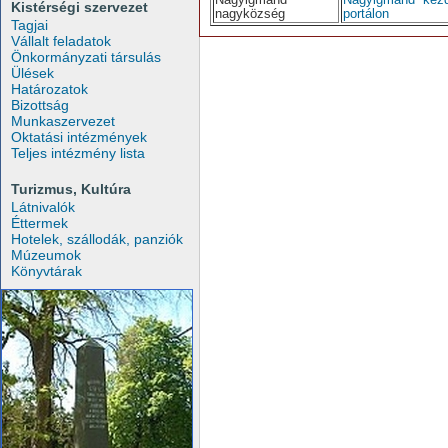
Kistérségi szervezet
nagyközség
portálon
Tagjai
Vállalt feladatok
Önkormányzati társulás
Ülések
Határozatok
Bizottság
Munkaszervezet
Oktatási intézmények
Teljes intézmény lista
Turizmus, Kultúra
Látnivalók
Éttermek
Hotelek, szállodák, panziók
Múzeumok
Könyvtárak