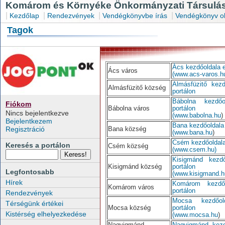
Komárom és Környéke Önkormányzati Társulás
|
|
|
|
Kezdőlap
Rendezvények
Vendégkönyvbe írás
Vendégkönyv o
Tagok
Ács kezdőoldala e
Ács város
(www.acs-varos.h
Almásfüzitő kez
Almásfüzitő község
portálon
Bábolna kezdő
Fiókom
Bábolna város
portálon
Nincs bejelentkezve
(www.babolna.hu
)
Bejelentkezem
Bana kezdőoldala 
Regisztráció
Bana község
(www.bana.hu
)
Csém kezdőoldala
Keresés a portálon
Csém község
(www.csem.hu)
Kisigmánd kezd
Kisigmánd község
portálon
Legfontosabb
(www.kisigmand.h
Hírek
Komárom kezdő
Komárom város
portálon
Rendezvények
Mocsa kezdőo
Térségünk értékei
Mocsa község
portálon
Kistérség elhelyezkedése
(www.mocsa.hu
)
Nagyigmánd
Nagyigmánd kezd