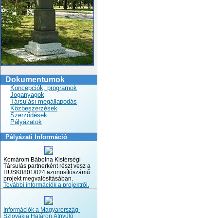
Dokumentumok
Koncepciók, programok
Joganyagok
Társulási megállapodás
Közbeszerzések
Szerződések
Pályázatok
Pályázati Információ
Komárom Bábolna Kistérségi
Társulás partnerként részt vesz a
HUSK0801/024 azonosítószámű
projekt megvalósításában.
További információk a projektről.
Információk a Magyarország-
Szlovákia Határon Átnyúló