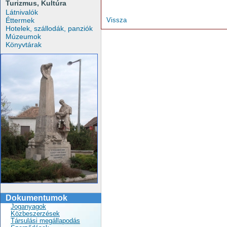
Turizmus, Kultúra
Látnivalók
Éttermek
Vissza
Hotelek, szállodák, panziók
Múzeumok
Könyvtárak
Dokumentumok
Joganyagok
Közbeszerzések
Társulási megállapodás