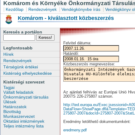
Komárom és Környéke Önkormányzati Társulás
|
|
|
|
Kezdőlap
Rendezvények
Vendégkönyvbe írás
Vendégkönyv o
Komárom - kiválasztott közbeszerzés
Keresés a portálon
Felvitel dátuma:
Legfontosabb
Határidő:
Hírek
Rendezvények
Közbeszerzés megnevezése:
Térségünk értékei
Kistérség elhelyezkedése
Kistérségi szervezet
Tagjai
Vállalt feladatok
Az ajánlati felhívás az Európai Unió Hi
2007/S 226-275807 számon.
Önkormányzati társulás
Ülések
http://ted.europa.eu/Exec;jsessioni
Határozatok
DataFlow=ShowPage.dfl&Template=TED/
Bizottság
275807-2007&docId=275807-2007&Stat
Munkaszervezet
Oktatási intézmények
Eredmény letölthető dokumentumként:
Teljes intézmény lista
eredmeny.pdf