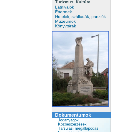
Turizmus, Kultúra
Látnivalók
Éttermek
Hotelek, szállodák, panziók
Múzeumok
Könyvtárak
Dokumentumok
Joganyagok
Közbeszerzések
Társulási megállapodás