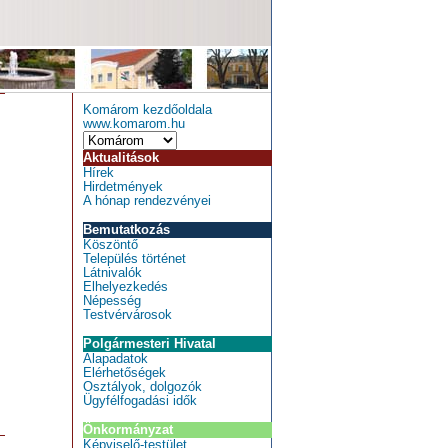
Komárom kezdőoldala
www.komarom.hu
Aktualitások
Hírek
Hirdetmények
A hónap rendezvényei
Bemutatkozás
Köszöntő
Település történet
Látnivalók
Elhelyezkedés
Népesség
Testvérvárosok
Polgármesteri Hivatal
Alapadatok
Elérhetőségek
Osztályok, dolgozók
Ügyfélfogadási idők
Önkormányzat
Képviselő-testület