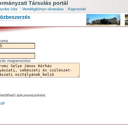
mányzati Társulás portál
|
|
yvbe írás
Vendégkönyv olvasása
Kapcsolat
közbeszerzés
átuma:
zés megnevezése:
letölthető dokumentumként:
pdf