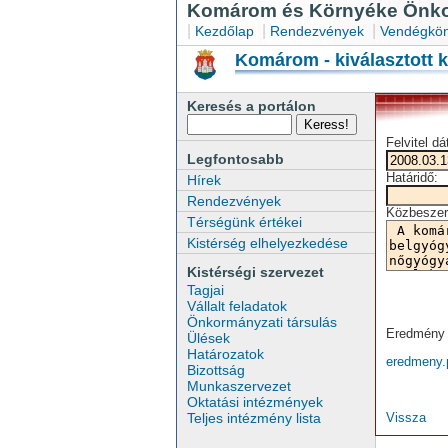
Komárom és Környéke Önkor
|
|
|
Kezdőlap
Rendezvények
Vendégkön
Komárom - kiválasztott 
Keresés a portálon
Felvitel d
Legfontosabb
Határidő:
Hírek
Rendezvények
Közbeszer
Térségünk értékei
Kistérség elhelyezkedése
Kistérségi szervezet
Tagjai
Vállalt feladatok
Önkormányzati társulás
Eredmény 
Ülések
Határozatok
eredmeny.
Bizottság
Munkaszervezet
Oktatási intézmények
Teljes intézmény lista
Vissza