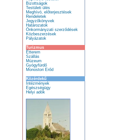
Bizottságok
Testületi ülés
Meghívó, előterjesztések
Rendeletek
Jegyzőkönyvek
Határozatok
Önkormányzati szerződések
Közbeszerzések
Pályázatok
Turizmus
Étterem
Szállás
Múzeum
Gyógyfürdő
Monostori Erőd
Közérdekű
Intézmények
Egészségügy
Helyi adók