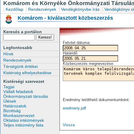
Komárom és Környéke Önkormányzati Társulás
|
|
|
|
Kezdőlap
Rendezvények
Vendégkönyvbe írás
Vendégkönyv o
Komárom - kiválasztott közbeszerzés
Keresés a portálon
Felvitel dátuma:
Legfontosabb
Határidő:
Hírek
Rendezvények
Közbeszerzés megnevezése:
Térségünk értékei
Kistérség elhelyezkedése
Kistérségi szervezet
Tagjai
Vállalt feladatok
Önkormányzati társulás
Eredmény letölthető dokumentumként:
Ülések
Határozatok
eredmeny.pdf
Bizottság
Munkaszervezet
Oktatási intézmények
Teljes intézmény lista
Vissza