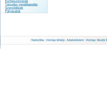
Közbeszerzések
Társulási megállapodás
Szerződések
Pályázatok
|
Statisztika
|
Honlap térkép
|
Adatvédelem
|
Honlap: Musitz 