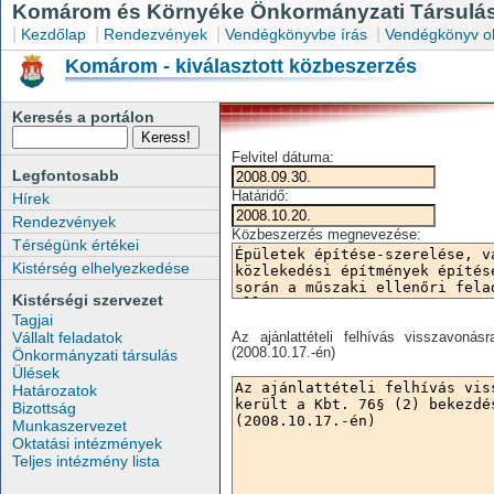
Komárom és Környéke Önkormányzati Társulás
|
|
|
|
Kezdőlap
Rendezvények
Vendégkönyvbe írás
Vendégkönyv o
Komárom - kiválasztott közbeszerzés
Keresés a portálon
Felvitel dátuma:
Legfontosabb
Határidő:
Hírek
Rendezvények
Közbeszerzés megnevezése:
Térségünk értékei
Kistérség elhelyezkedése
Kistérségi szervezet
Tagjai
Vállalt feladatok
Az ajánlattételi felhívás visszavoná
(2008.10.17.-én)
Önkormányzati társulás
Ülések
Határozatok
Bizottság
Munkaszervezet
Oktatási intézmények
Teljes intézmény lista