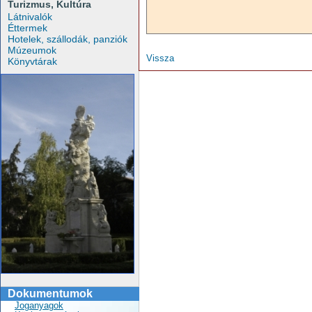
Turizmus, Kultúra
Látnivalók
Éttermek
Hotelek, szállodák, panziók
Múzeumok
Vissza
Könyvtárak
Dokumentumok
Joganyagok