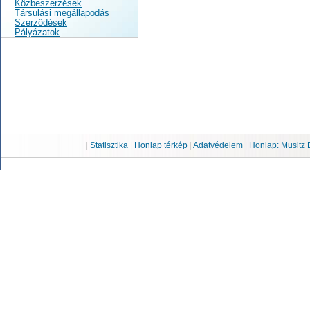
Közbeszerzések
Társulási megállapodás
Szerződések
Pályázatok
|
Statisztika
|
Honlap térkép
|
Adatvédelem
|
Honlap: Musitz 