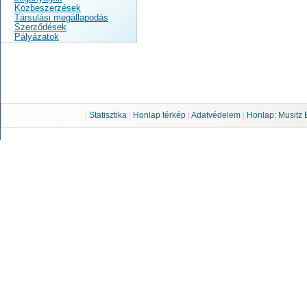
Közbeszerzések
Társulási megállapodás
Szerződések
Pályázatok
|
Statisztika
|
Honlap térkép
|
Adatvédelem
|
Honlap: Musitz 