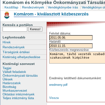
Komárom és Környéke Önkormányzati Társulás
|
|
|
|
Kezdőlap
Rendezvények
Vendégkönyvbe írás
Vendégkönyv o
Komárom - kiválasztott közbeszerzés
Keresés a portálon
Felvitel dátuma:
Legfontosabb
Határidő:
Hírek
Rendezvények
Közbeszerzés megnevezése:
Térségünk értékei
Kistérség elhelyezkedése
Kistérségi szervezet
Tagjai
Vállalt feladatok
Önkormányzati társulás
Eredmény letölthető dokumentumként:
Ülések
Határozatok
eredmeny.pdf
Bizottság
Munkaszervezet
Oktatási intézmények
Teljes intézmény lista
Vissza