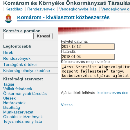
Komárom és Környéke Önkormányzati Társulás
|
|
|
|
Kezdőlap
Rendezvények
Vendégkönyvbe írás
Vendégkönyv o
Komárom - kiválasztott közbeszerzés
Keresés a portálon
Felvitel dátuma:
Legfontosabb
Határidő:
Hírek
Rendezvények
Közbeszerzés megnevezése:
Térségünk értékei
Kistérség elhelyezkedése
Kistérségi szervezet
Tagjai
Vállalt feladatok
Ajánlattételi felhívás:
kozbeszerzes.doc
Önkormányzati társulás
Ülések
Határozatok
Vissza
Bizottság
Munkaszervezet
Oktatási intézmények
Teljes intézmény lista