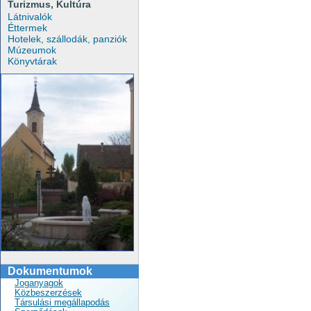
Turizmus, Kultúra
Látnivalók
Éttermek
Hotelek, szállodák, panziók
Múzeumok
Könyvtárak
Dokumentumok
Joganyagok
Közbeszerzések
Társulási megállapodás