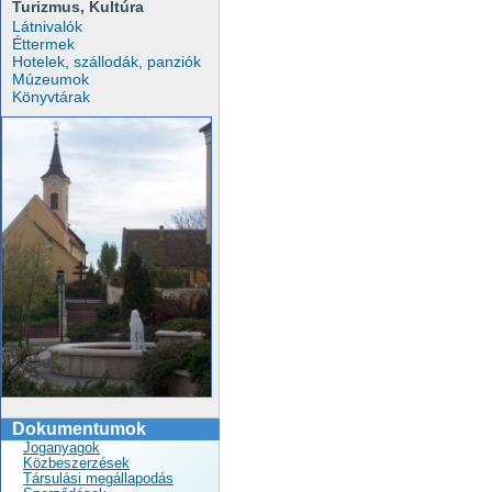
Turizmus, Kultúra
Látnivalók
Éttermek
Hotelek, szállodák, panziók
Múzeumok
Könyvtárak
Dokumentumok
Joganyagok
Közbeszerzések
Társulási megállapodás