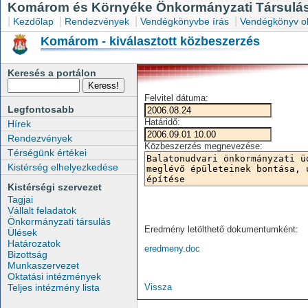
Komárom és Környéke Önkormányzati Társulás
|
|
|
|
Kezdőlap
Rendezvények
Vendégkönyvbe írás
Vendégkönyv o
Komárom - kiválasztott közbeszerzés
Keresés a portálon
Felvitel dátuma:
Legfontosabb
Határidő:
Hírek
Rendezvények
Közbeszerzés megnevezése:
Térségünk értékei
Kistérség elhelyezkedése
Kistérségi szervezet
Tagjai
Vállalt feladatok
Önkormányzati társulás
Eredmény letölthető dokumentumként:
Ülések
Határozatok
eredmeny.doc
Bizottság
Munkaszervezet
Oktatási intézmények
Teljes intézmény lista
Vissza