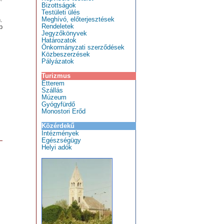
Bizottságok
Testületi ülés
Meghívó, előterjesztések
.
Rendeletek
b
Jegyzőkönyvek
Határozatok
Önkormányzati szerződések
Közbeszerzések
Pályázatok
Turizmus
Étterem
Szállás
Múzeum
Gyógyfürdő
Monostori Erőd
Közérdekű
Intézmények
Egészségügy
Helyi adók