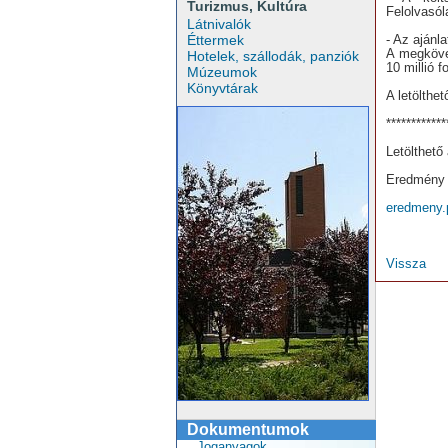
Turizmus, Kultúra
Felolvasól
Látnivalók
Éttermek
- Az ajánl
A megkövet
Hotelek, szállodák, panziók
10 millió fo
Múzeumok
Könyvtárak
A letölthe
************
Letölthető
Eredmény 
eredmeny.
Vissza
Dokumentumok
Joganyagok