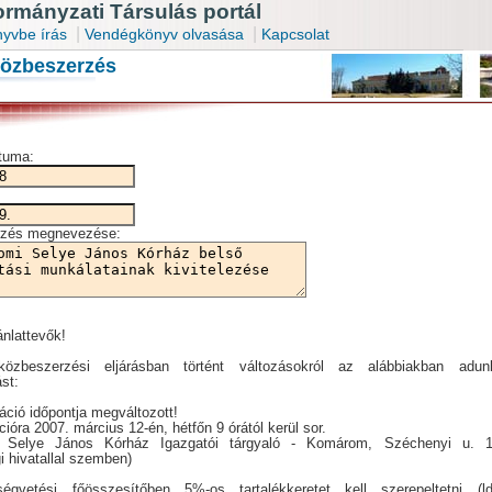
mányzati Társulás portál
|
|
yvbe írás
Vendégkönyv olvasása
Kapcsolat
közbeszerzés
átuma:
zés megnevezése:
ánlattevők!
özbeszerzési eljárásban történt változásokról az alábbiakban adun
ást:
táció időpontja megváltozott!
cióra 2007. március 12-én, hétfőn 9 órától kerül sor.
: Selye János Kórház Igazgatói tárgyaló - Komárom, Széchenyi u. 1
 hivatallal szemben)
égvetési főösszesítőben 5%-os tartalékkeretet kell szerepeltetni (ld