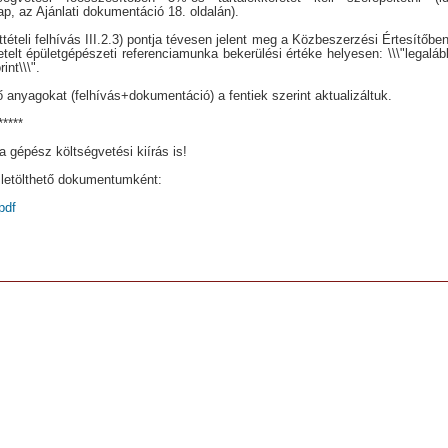
ap, az Ajánlati dokumentáció 18. oldalán).
attételi felhívás III.2.3) pontja tévesen jelent meg a Közbeszerzési Értesítőben
elt épületgépészeti referenciamunka bekerülési értéke helyesen: \\\"legaláb
rint\\\".
tő anyagokat (felhívás+dokumentáció) a fentiek szerint aktualizáltuk.
*****
 a gépész költségvetési kiírás is!
letölthető dokumentumként:
pdf