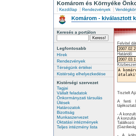
Komárom és Környéke Önkor
|
|
|
Kezdőlap
Rendezvények
Vendégkön
Komárom - kiválasztott 
Keresés a portálon
Felvitel d
Legfontosabb
Határidő:
Hírek
Rendezvények
Közbeszer
Térségünk értékei
Kistérség elhelyezkedése
Kistérségi szervezet
Tagjai
Vállalt feladatok
Tisztelt Aj
Önkormányzati társulás
A fenti k
Ülések
tájékoztat
Határozatok
Bizottság
- A konzul
Munkaszervezet
A konzultá
Oktatási intézmények
Találkozó
Teljes intézmény lista
(Gazdasági
- A költs