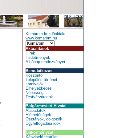
Komárom kezdőoldala
www.komarom.hu
Aktualitások
Hírek
Hirdetmények
A hónap rendezvényei
Bemutatkozás
Köszöntő
Település történet
Látnivalók
Elhelyezkedés
Népesség
Testvérvárosok
k
Polgármesteri Hivatal
Alapadatok
Elérhetőségek
Osztályok, dolgozók
Ügyfélfogadási idők
.
Önkormányzat
Képviselő-testület
.