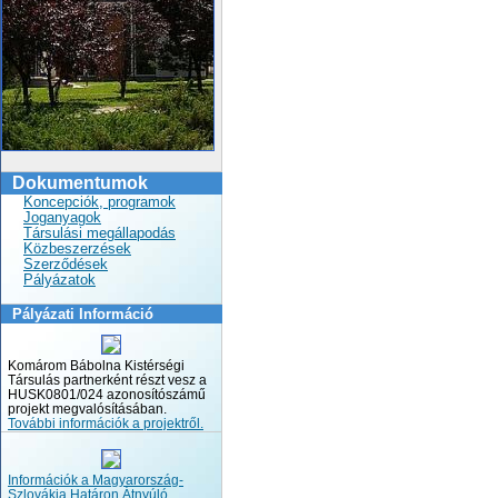
Dokumentumok
Koncepciók, programok
Joganyagok
Társulási megállapodás
Közbeszerzések
Szerződések
Pályázatok
Pályázati Információ
Komárom Bábolna Kistérségi
Társulás partnerként részt vesz a
HUSK0801/024 azonosítószámű
projekt megvalósításában.
További információk a projektről.
Információk a Magyarország-
Szlovákia Határon Átnyúló