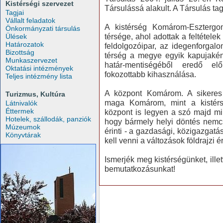
Kistérségi szervezet
Társulássá alakult. A Társulás tag
Tagjai
Vállalt feladatok
A kistérség Komárom-Esztergo
Önkormányzati társulás
térsége, ahol adottak a feltétel
Ülések
Határozatok
feldolgozóipar, az idegenforgal
Bizottság
térség a megye egyik kapujaként 
Munkaszervezet
határ-mentiségéből eredő el
Oktatási intézmények
fokozottabb kihasználása.
Teljes intézmény lista
A központ Komárom. A sikeres 
Turizmus, Kultúra
maga Komárom, mint a kistérsé
Látnivalók
Éttermek
központ is legyen a szó majd mi
Hotelek, szállodák, panziók
hogy bármely helyi döntés nemcs
Múzeumok
érinti - a gazdasági, közigazgat
Könyvtárak
kell venni a változások földrajzi 
Ismerjék meg kistérségünket, illet
bemutatkozásunkat!