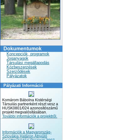
Dokumentumok
Koncepciók, programok
Joganyagok
Társulási megállapodás
Közbeszerzések
Szerződések
Pályázatok
Pályázati Információ
Komárom Bábolna Kistérségi
Társulás partnerként részt vesz a
HUSK0801/024 azonosítószámű
projekt megvalósításában.
További információk a projektről.
Információk a Magyarország-
Szlovákia Határon Átnyúló