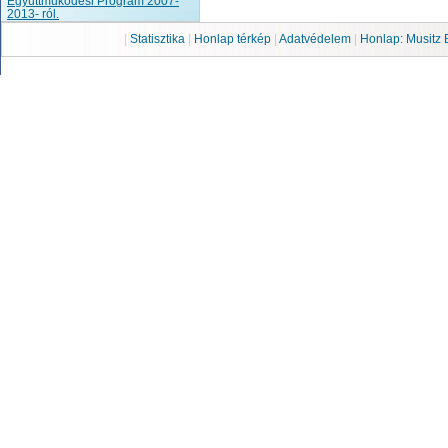
Együttműködési Program 2007-
2013- ról.
|
Statisztika
|
Honlap térkép
|
Adatvédelem
|
Honlap: Musitz 