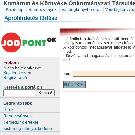
Komárom és Környéke Önkormányzati Társulás
|
|
|
|
Kezdőlap
Rendezvények
Vendégkönyvbe írás
Vendégkönyv o
Apróhirdetés törlése
Itt törölheti aktualitását vesztett hirdet
feljegyezte a törléshez szükséges kódot.
A kód pontos megadásával hirdetését V
mód.
Először a kód megadásával megkeresheti
azt!
Fiókom
Nincs bejelentkezve
Bejelentkezem
Kód:
Regisztráció
Keresés a portálon
Legfontosabb
Hírek
Rendezvények
Térségünk értékei
Kistérség elhelyezkedése