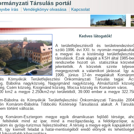
mányzati Társulás portál
|
|
yvbe írás
Vendégkönyv olvasása
Kapcsolat
Kedves látogatók!
A területfejlesztésről és területrendezésrő
szóló 1996. évi XXI. tv. nyomán megalakulta
a megyei és a kistérségi területfejlesztés
társulások. Ezek alapját a KSH által 1985-be
rendszerbe hozott ún. statisztikai körzete
jelentették. A körzetek szinte teljese
megegyeznek a valamikori járással. Így a
1996. június 17-én megalakult Komárom
és Környékük Területfejlesztési Önkormányzati Társulás tagjai: Ác
g, Bábolna nagyközség, Nagyigmánd nagyközség, Almásfüzitői község
ég, Csém község, Kisigmánd község, Mocsa község és Komárom város.
00 km2 a megye 2.250km2-nyi területéből, 39.000 ember a megye 322.75
-Bábolna és Környékük Területfejlesztési Önkormányzati Társulás 2004
.-én Komárom-Bábolna Többcélú Kistérségi Társulássá alakult. A Társulá
nem történt változás.
ég Komárom-Esztergom megye egyik dinamikusan fejlődő térsége, aho
 feltételek mind az ipar, mind a mezőgazdaság, a feldolgozóipar, a
alom és gyógy-turizmus fejlesztéséhez. A térség a megye egyik kapujaként i
ált, így kiemelt feladat a határ-mentiségéből eredő előnyök és lehetősége
l fokozottabb kihasználása.