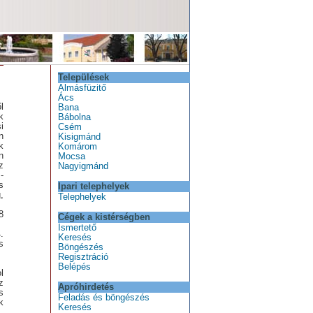
Települések
Almásfüzitő
Ács
l
Bana
k
Bábolna
i
Csém
n
Kisigmánd
k
Komárom
n
Mocsa
z
Nagyigmánd
-
s
Ipari telephelyek
,
Telephelyek
8
Cégek a kistérségben
Ismertető
.
Keresés
s
Böngészés
Regisztráció
Belépés
l
z
Apróhirdetés
s
Feladás és böngészés
k
Keresés