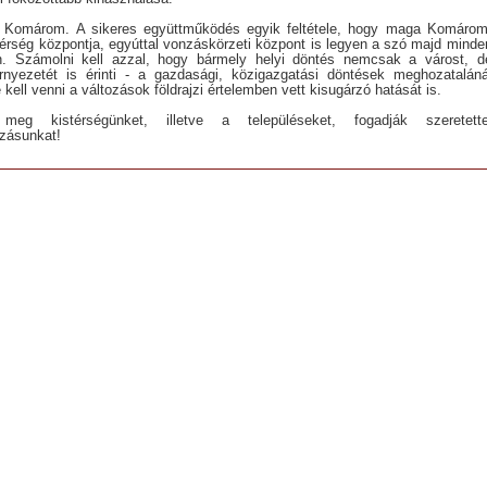
 Komárom. A sikeres együttműködés egyik feltétele, hogy maga Komárom
térség központja, egyúttal vonzáskörzeti központ is legyen a szó majd minde
n. Számolni kell azzal, hogy bármely helyi döntés nemcsak a várost, d
rnyezetét is érinti - a gazdasági, közigazgatási döntések meghozataláná
 kell venni a változások földrajzi értelemben vett kisugárzó hatását is.
 meg kistérségünket, illetve a településeket, fogadják szeretette
zásunkat!