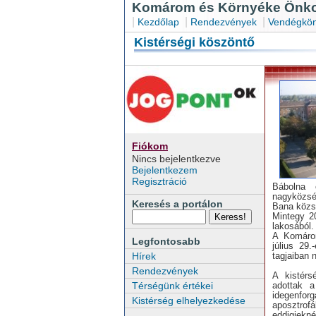
Komárom és Környéke Önkor
|
|
|
Kezdőlap
Rendezvények
Vendégkön
Kistérségi köszöntő
Fiókom
Nincs bejelentkezve
Bejelentkezem
Regisztráció
Bábolna 
nagyközsé
Keresés a portálon
Bana közs
Mintegy 2
lakosából.
A Komárom
Legfontosabb
július 29
tagjaiban 
Hírek
Rendezvények
A kistérs
adottak a
Térségünk értékei
idegenforg
Kistérség elhelyezkedése
aposztrof
eddigiekné