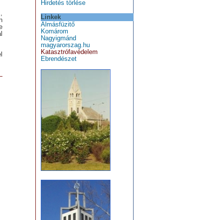
Hirdetés törlése
,
Linkek
n
Almásfüzitő
e
Komárom
l
Nagyigmánd
magyarorszag.hu
Katasztrófavédelem
l
Ebrendészet