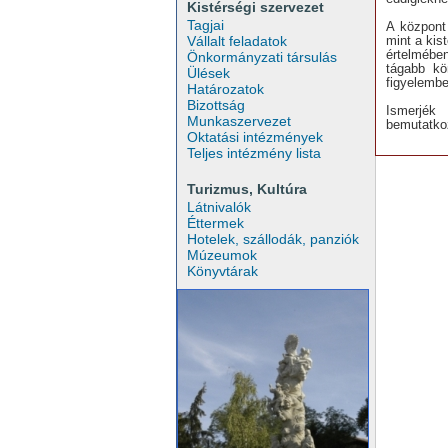
Kistérségi szervezet
Tagjai
A központ
mint a kis
Vállalt feladatok
értelmébe
Önkormányzati társulás
tágabb kö
Ülések
figyelembe
Határozatok
Bizottság
Ismerjék
Munkaszervezet
bemutatko
Oktatási intézmények
Teljes intézmény lista
Turizmus, Kultúra
Látnivalók
Éttermek
Hotelek, szállodák, panziók
Múzeumok
Könyvtárak