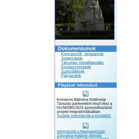
Dokumentumok
Koncepciók, programok
Joganyagok
Társulási megállapodás
Közbeszerzések
Szerződések
Pályázatok
Pályázati Információ
Komárom Bábolna Kistérségi
Társulás partnerként részt vesz a
HUSK0801/024 azonosítószámű
projekt megvalósításában.
További információk a projektről.
Információk a Magyarország-
Szlovákia Határon Átnyúló