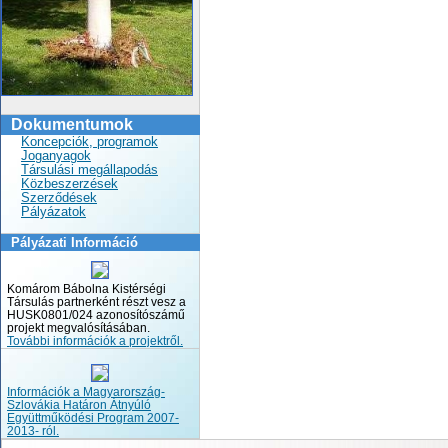
Dokumentumok
Koncepciók, programok
Joganyagok
Társulási megállapodás
Közbeszerzések
Szerződések
Pályázatok
Pályázati Információ
Komárom Bábolna Kistérségi
Társulás partnerként részt vesz a
HUSK0801/024 azonosítószámű
projekt megvalósításában.
További információk a projektről.
Információk a Magyarország-
Szlovákia Határon Átnyúló
Együttműködési Program 2007-
2013- ról.