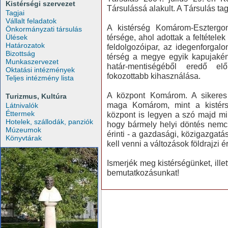
Kistérségi szervezet
Társulássá alakult. A Társulás tag
Tagjai
Vállalt feladatok
A kistérség Komárom-Esztergo
Önkormányzati társulás
térsége, ahol adottak a feltétel
Ülések
Határozatok
feldolgozóipar, az idegenforgal
Bizottság
térség a megye egyik kapujaként 
Munkaszervezet
határ-mentiségéből eredő el
Oktatási intézmények
fokozottabb kihasználása.
Teljes intézmény lista
A központ Komárom. A sikeres 
Turizmus, Kultúra
maga Komárom, mint a kistérsé
Látnivalók
Éttermek
központ is legyen a szó majd mi
Hotelek, szállodák, panziók
hogy bármely helyi döntés nemcs
Múzeumok
érinti - a gazdasági, közigazgat
Könyvtárak
kell venni a változások földrajzi 
Ismerjék meg kistérségünket, illet
bemutatkozásunkat!