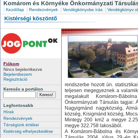
Komárom és Környéke Önkormányzati Társulás
|
|
|
|
Kezdőlap
Rendezvények
Vendégkönyvbe írás
Vendégkönyv o
Kistérségi köszöntő
Fiókom
Nincs bejelentkezve
Bejelentkezem
Regisztráció
rendszerbe hozott ún. statisztikai
Keresés a portálon
teljesen megegyeznek a valamiko
megalakult Komárom-Bábolna
Önkormányzati Társulás tagjai:
Legfontosabb
Nagyigmánd nagyközség, Almás
Hírek
község, Kisigmánd község, Mocs
Rendezvények
Mintegy 200 km2 a megye 2.250
Térségünk értékei
megye 322.758 lakosából.
A Komárom-Bábolna és Környékü
Kistérség elhelyezkedése
Társulás 2004. július 29.-én 