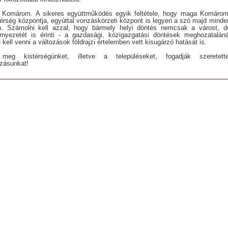
 Komárom. A sikeres együttműködés egyik feltétele, hogy maga Komárom
térség központja, egyúttal vonzáskörzeti központ is legyen a szó majd minde
n. Számolni kell azzal, hogy bármely helyi döntés nemcsak a várost, d
rnyezetét is érinti - a gazdasági, közigazgatási döntések meghozataláná
 kell venni a változások földrajzi értelemben vett kisugárzó hatását is.
 meg kistérségünket, illetve a településeket, fogadják szeretette
zásunkat!