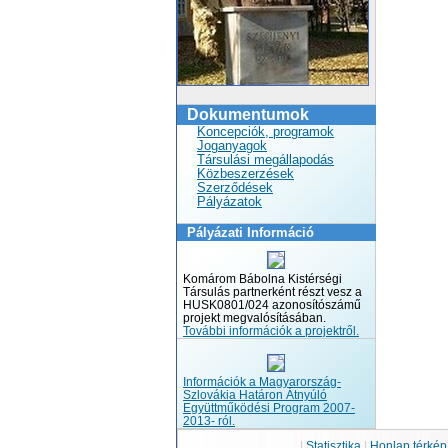
Dokumentumok
Koncepciók, programok
Joganyagok
Társulási megállapodás
Közbeszerzések
Szerződések
Pályázatok
Pályázati Információ
Komárom Bábolna Kistérségi
Társulás partnerként részt vesz a
HUSK0801/024 azonosítószámű
projekt megvalósításában.
További információk a projektről.
Információk a Magyarország-
Szlovákia Határon Átnyúló
Együttműködési Program 2007-
2013- ról.
|
Statisztika
|
Honlap térké