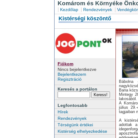
Komárom és Környéke Önkor
|
|
|
Kezdőlap
Rendezvények
Vendégkön
Kistérségi köszöntő
Fiókom
Nincs bejelentkezve
Bejelentkezem
Regisztráció
Bábolna 
nagyközsé
Keresés a portálon
Bana közs
Mintegy 2
lakosából.
A Komárom
Legfontosabb
július 29
tagjaiban 
Hírek
Rendezvények
A kistérs
adottak a
Térségünk értékei
idegenforg
Kistérség elhelyezkedése
aposztrof
eddigiekné