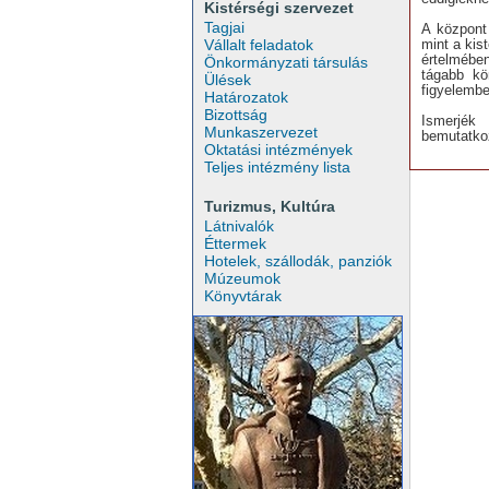
Kistérségi szervezet
Tagjai
A központ
mint a kis
Vállalt feladatok
értelmébe
Önkormányzati társulás
tágabb kö
Ülések
figyelembe
Határozatok
Bizottság
Ismerjék
Munkaszervezet
bemutatko
Oktatási intézmények
Teljes intézmény lista
Turizmus, Kultúra
Látnivalók
Éttermek
Hotelek, szállodák, panziók
Múzeumok
Könyvtárak