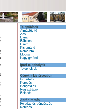
Települések
Almásfüzitő
Ács
l
Bana
k
Bábolna
i
Csém
n
Kisigmánd
k
Komárom
n
Mocsa
z
Nagyigmánd
-
s
Ipari telephelyek
,
Telephelyek
8
Cégek a kistérségben
Ismertető
.
Keresés
s
Böngészés
Regisztráció
Belépés
l
z
Apróhirdetés
s
Feladás és böngészés
k
Keresés