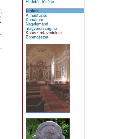
Hirdetés törlése
,
Linkek
n
Almásfüzitő
e
Komárom
l
Nagyigmánd
magyarorszag.hu
Katasztrófavédelem
l
Ebrendészet