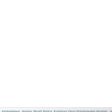
p
|
Adatvédelem
|
Honlap: Musitz Balázs, Komárom Város Polgármesteri Hivatala
|
j