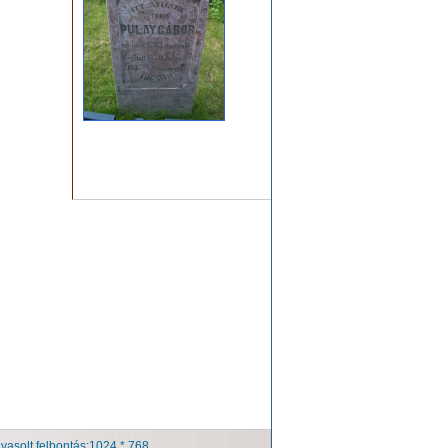
avasolt felbontás:1024 * 768