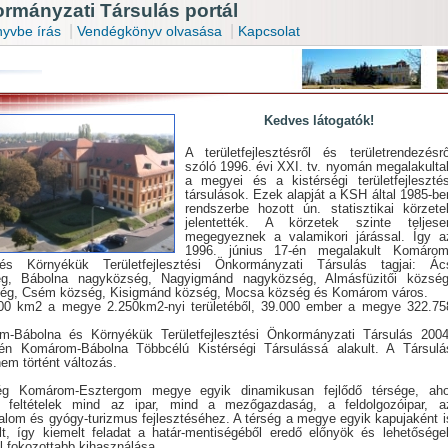
mányzati Társulás portál
|
|
yvbe írás
Vendégkönyv olvasása
Kapcsolat
Kedves látogatók!
A területfejlesztésről és területrendezésrő
szóló 1996. évi XXI. tv. nyomán megalakulta
a megyei és a kistérségi területfejlesztés
társulások. Ezek alapját a KSH által 1985-be
rendszerbe hozott ún. statisztikai körzete
jelentették. A körzetek szinte teljese
megegyeznek a valamikori járással. Így a
1996. június 17-én megalakult Komárom
és Környékük Területfejlesztési Önkormányzati Társulás tagjai: Ác
g, Bábolna nagyközség, Nagyigmánd nagyközség, Almásfüzitői község
ég, Csém község, Kisigmánd község, Mocsa község és Komárom város.
00 km2 a megye 2.250km2-nyi területéből, 39.000 ember a megye 322.75
-Bábolna és Környékük Területfejlesztési Önkormányzati Társulás 2004
.-én Komárom-Bábolna Többcélú Kistérségi Társulássá alakult. A Társulá
nem történt változás.
ég Komárom-Esztergom megye egyik dinamikusan fejlődő térsége, aho
 feltételek mind az ipar, mind a mezőgazdaság, a feldolgozóipar, a
alom és gyógy-turizmus fejlesztéséhez. A térség a megye egyik kapujaként i
ált, így kiemelt feladat a határ-mentiségéből eredő előnyök és lehetősége
l fokozottabb kihasználása.