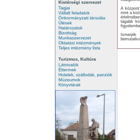
Kistérségi szervezet
Tagjai
A központ
mint a kis
Vállalt feladatok
értelmébe
Önkormányzati társulás
tágabb kö
Ülések
figyelembe
Határozatok
Bizottság
Ismerjék
Munkaszervezet
bemutatko
Oktatási intézmények
Teljes intézmény lista
Turizmus, Kultúra
Látnivalók
Éttermek
Hotelek, szállodák, panziók
Múzeumok
Könyvtárak