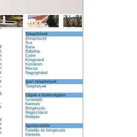
Települések
Almásfüzitő
Ács
l
Bana
k
Bábolna
i
Csém
n
Kisigmánd
k
Komárom
n
Mocsa
z
Nagyigmánd
-
s
Ipari telephelyek
,
Telephelyek
8
Cégek a kistérségben
Ismertető
.
Keresés
s
Böngészés
Regisztráció
Belépés
l
z
Apróhirdetés
s
Feladás és böngészés
k
Keresés