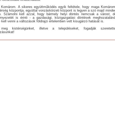
 Komárom. A sikeres együttműködés egyik feltétele, hogy maga Komárom
térség központja, egyúttal vonzáskörzeti központ is legyen a szó majd minde
n. Számolni kell azzal, hogy bármely helyi döntés nemcsak a várost, d
rnyezetét is érinti - a gazdasági, közigazgatási döntések meghozataláná
 kell venni a változások földrajzi értelemben vett kisugárzó hatását is.
 meg kistérségünket, illetve a településeket, fogadják szeretette
zásunkat!