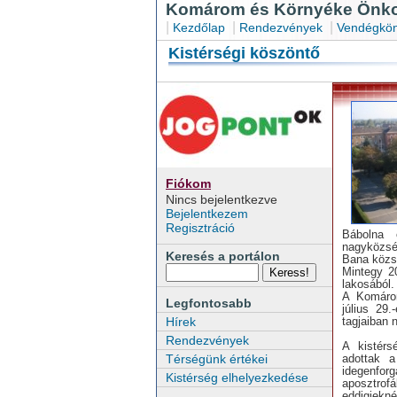
Komárom és Környéke Önkor
|
|
|
Kezdőlap
Rendezvények
Vendégkön
Kistérségi köszöntő
Fiókom
Nincs bejelentkezve
Bejelentkezem
Regisztráció
Bábolna 
nagyközsé
Keresés a portálon
Bana közs
Mintegy 2
lakosából.
A Komárom
Legfontosabb
július 29
tagjaiban 
Hírek
Rendezvények
A kistérs
adottak a
Térségünk értékei
idegenforg
Kistérség elhelyezkedése
aposztrof
eddigiekné