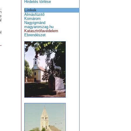
Hirdetés törlése
,
Linkek
n
Almásfüzitő
e
Komárom
l
Nagyigmánd
magyarorszag.hu
Katasztrófavédelem
l
Ebrendészet