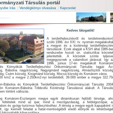
mányzati Társulás portál
|
|
yvbe írás
Vendégkönyv olvasása
Kapcsolat
Kedves látogatók!
A területfejlesztésről és területrendezésrő
szóló 1996. évi XXI. tv. nyomán megalakulta
a megyei és a kistérségi területfejlesztés
társulások. Ezek alapját a KSH által 1985-be
rendszerbe hozott ún. statisztikai körzete
jelentették. A körzetek szinte teljese
megegyeznek a valamikori járással. Így a
1996. június 17-én megalakult Komárom
és Környékük Területfejlesztési Önkormányzati Társulás tagjai: Ác
g, Bábolna nagyközség, Nagyigmánd nagyközség, Almásfüzitői község
ég, Csém község, Kisigmánd község, Mocsa község és Komárom város.
00 km2 a megye 2.250km2-nyi területéből, 39.000 ember a megye 322.75
-Bábolna és Környékük Területfejlesztési Önkormányzati Társulás 2004
.-én Komárom-Bábolna Többcélú Kistérségi Társulássá alakult. A Társulá
nem történt változás.
ég Komárom-Esztergom megye egyik dinamikusan fejlődő térsége, aho
 feltételek mind az ipar, mind a mezőgazdaság, a feldolgozóipar, a
alom és gyógy-turizmus fejlesztéséhez. A térség a megye egyik kapujaként i
ált, így kiemelt feladat a határ-mentiségéből eredő előnyök és lehetősége
l fokozottabb kihasználása.