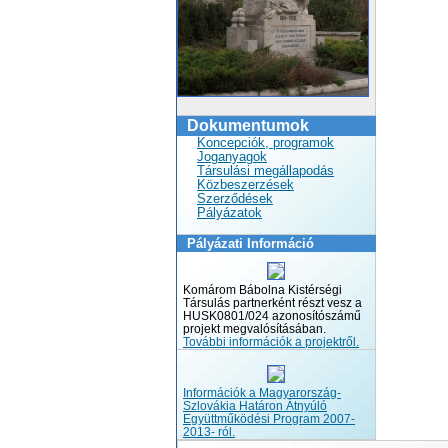
Dokumentumok
Koncepciók, programok
Joganyagok
Társulási megállapodás
Közbeszerzések
Szerződések
Pályázatok
Pályázati Információ
Komárom Bábolna Kistérségi
Társulás partnerként részt vesz a
HUSK0801/024 azonosítószámű
projekt megvalósításában.
További információk a projektről.
Információk a Magyarország-
Szlovákia Határon Átnyúló
Együttműködési Program 2007-
2013- ról.