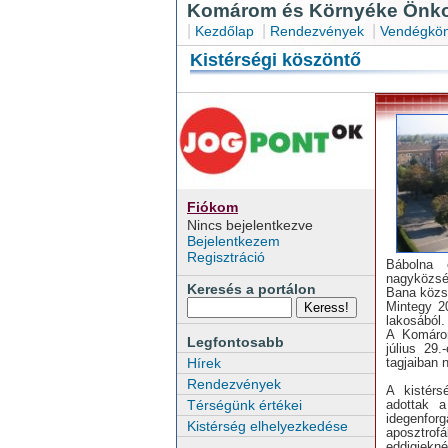
Komárom és Környéke Önkor
|
|
|
Kezdőlap
Rendezvények
Vendégkön
Kistérségi köszöntő
Fiókom
Nincs bejelentkezve
Bejelentkezem
Regisztráció
Bábolna 
nagyközsé
Keresés a portálon
Bana közs
Mintegy 2
lakosából.
A Komárom
Legfontosabb
július 29
tagjaiban 
Hírek
Rendezvények
A kistérs
adottak a
Térségünk értékei
idegenforg
Kistérség elhelyezkedése
aposztrof
eddigiekné