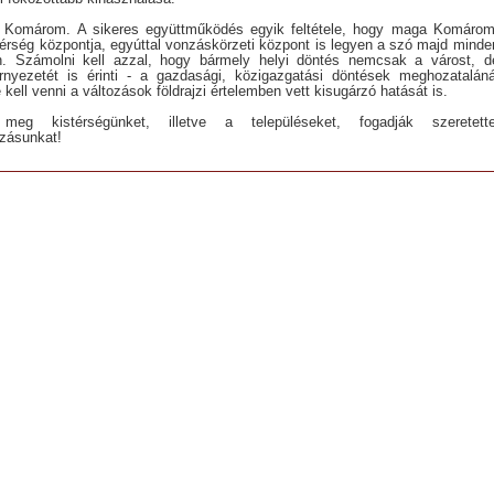
 Komárom. A sikeres együttműködés egyik feltétele, hogy maga Komárom
térség központja, egyúttal vonzáskörzeti központ is legyen a szó majd minde
n. Számolni kell azzal, hogy bármely helyi döntés nemcsak a várost, d
rnyezetét is érinti - a gazdasági, közigazgatási döntések meghozataláná
 kell venni a változások földrajzi értelemben vett kisugárzó hatását is.
 meg kistérségünket, illetve a településeket, fogadják szeretette
zásunkat!