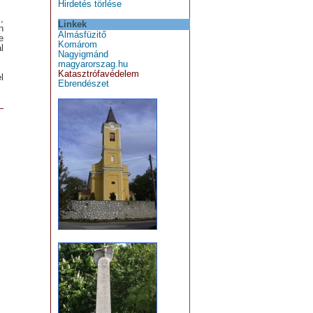
Hirdetés törlése
,
Linkek
n
Almásfüzitő
e
Komárom
l
Nagyigmánd
magyarorszag.hu
Katasztrófavédelem
l
Ebrendészet