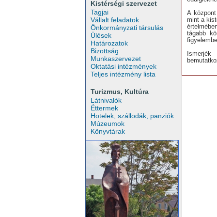
Kistérségi szervezet
Tagjai
A központ
mint a kis
Vállalt feladatok
értelmébe
Önkormányzati társulás
tágabb kö
Ülések
figyelembe
Határozatok
Bizottság
Ismerjék
Munkaszervezet
bemutatko
Oktatási intézmények
Teljes intézmény lista
Turizmus, Kultúra
Látnivalók
Éttermek
Hotelek, szállodák, panziók
Múzeumok
Könyvtárak