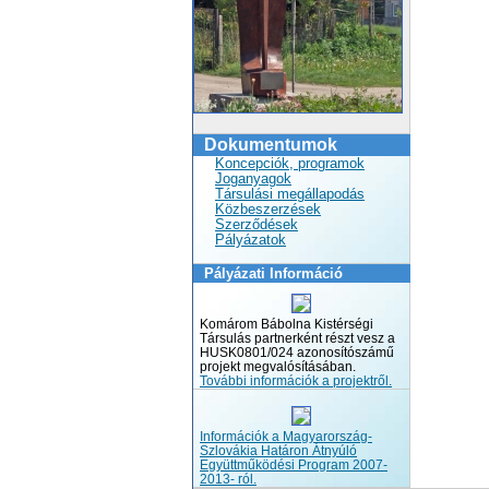
Dokumentumok
Koncepciók, programok
Joganyagok
Társulási megállapodás
Közbeszerzések
Szerződések
Pályázatok
Pályázati Információ
Komárom Bábolna Kistérségi
Társulás partnerként részt vesz a
HUSK0801/024 azonosítószámű
projekt megvalósításában.
További információk a projektről.
Információk a Magyarország-
Szlovákia Határon Átnyúló
Együttműködési Program 2007-
2013- ról.