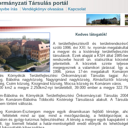
mányzati Társulás portál
|
|
yvbe írás
Vendégkönyv olvasása
Kapcsolat
Kedves látogatók!
A területfejlesztésről és területrendezésrő
szóló 1996. évi XXI. tv. nyomán megalakulta
a megyei és a kistérségi területfejlesztés
társulások. Ezek alapját a KSH által 1985-be
rendszerbe hozott ún. statisztikai körzete
jelentették. A körzetek szinte teljese
megegyeznek a valamikori járással. Így a
1996. június 17-én megalakult Komárom
és Környékük Területfejlesztési Önkormányzati Társulás tagjai: Ác
g, Bábolna nagyközség, Nagyigmánd nagyközség, Almásfüzitői község
ég, Csém község, Kisigmánd község, Mocsa község és Komárom város.
00 km2 a megye 2.250km2-nyi területéből, 39.000 ember a megye 322.75
-Bábolna és Környékük Területfejlesztési Önkormányzati Társulás 2004
.-én Komárom-Bábolna Többcélú Kistérségi Társulássá alakult. A Társulá
nem történt változás.
ég Komárom-Esztergom megye egyik dinamikusan fejlődő térsége, aho
 feltételek mind az ipar, mind a mezőgazdaság, a feldolgozóipar, a
alom és gyógy-turizmus fejlesztéséhez. A térség a megye egyik kapujaként i
ált, így kiemelt feladat a határ-mentiségéből eredő előnyök és lehetősége
l fokozottabb kihasználása.