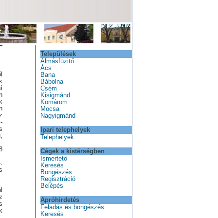
Települések
Almásfüzitő
Ács
l
Bana
k
Bábolna
i
Csém
n
Kisigmánd
k
Komárom
n
Mocsa
z
Nagyigmánd
-
s
Ipari telephelyek
,
Telephelyek
8
Cégek a kistérségben
Ismertető
.
Keresés
s
Böngészés
Regisztráció
Belépés
l
z
Apróhirdetés
s
Feladás és böngészés
k
Keresés