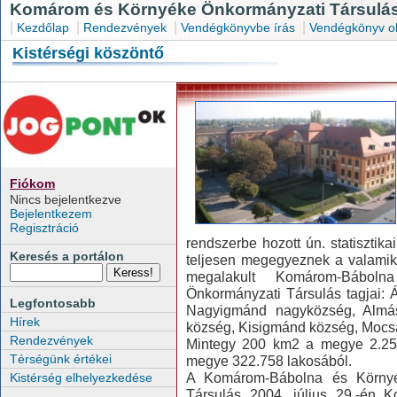
Komárom és Környéke Önkormányzati Társulás
|
|
|
|
Kezdőlap
Rendezvények
Vendégkönyvbe írás
Vendégkönyv o
Kistérségi köszöntő
Fiókom
Nincs bejelentkezve
Bejelentkezem
Regisztráció
rendszerbe hozott ún. statisztikai
Keresés a portálon
teljesen megegyeznek a valamiko
megalakult Komárom-Bábolna
Önkormányzati Társulás tagjai:
Legfontosabb
Nagyigmánd nagyközség, Almás
Hírek
község, Kisigmánd község, Mocs
Rendezvények
Mintegy 200 km2 a megye 2.250
Térségünk értékei
megye 322.758 lakosából.
A Komárom-Bábolna és Környékü
Kistérség elhelyezkedése
Társulás 2004. július 29.-én 