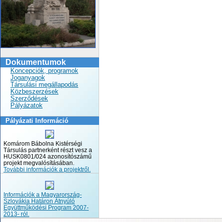
Dokumentumok
Koncepciók, programok
Joganyagok
Társulási megállapodás
Közbeszerzések
Szerződések
Pályázatok
Pályázati Információ
Komárom Bábolna Kistérségi
Társulás partnerként részt vesz a
HUSK0801/024 azonosítószámű
projekt megvalósításában.
További információk a projektről.
Információk a Magyarország-
Szlovákia Határon Átnyúló
Együttműködési Program 2007-
2013- ról.