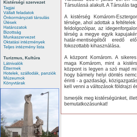
Kistérségi szervezet
Társulássá alakult. A Társulás tag
Tagjai
Vállalt feladatok
A kistérség Komárom-Esztergo
Önkormányzati társulás
térsége, ahol adottak a feltétel
Ülések
Határozatok
feldolgozóipar, az idegenforgal
Bizottság
térség a megye egyik kapujaként 
Munkaszervezet
határ-mentiségéből eredő el
Oktatási intézmények
fokozottabb kihasználása.
Teljes intézmény lista
A központ Komárom. A sikeres 
Turizmus, Kultúra
maga Komárom, mint a kistérsé
Látnivalók
Éttermek
központ is legyen a szó majd mi
Hotelek, szállodák, panziók
hogy bármely helyi döntés nemcs
Múzeumok
érinti - a gazdasági, közigazgat
Könyvtárak
kell venni a változások földrajzi 
Ismerjék meg kistérségünket, illet
bemutatkozásunkat!