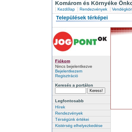
Komárom és Környéke Önkor
|
|
|
Kezdőlap
Rendezvények
Vendégkön
Települések térképei
Fiókom
Nincs bejelentkezve
Bejelentkezem
Regisztráció
Keresés a portálon
Legfontosabb
Hírek
Rendezvények
Térségünk értékei
Kistérség elhelyezkedése