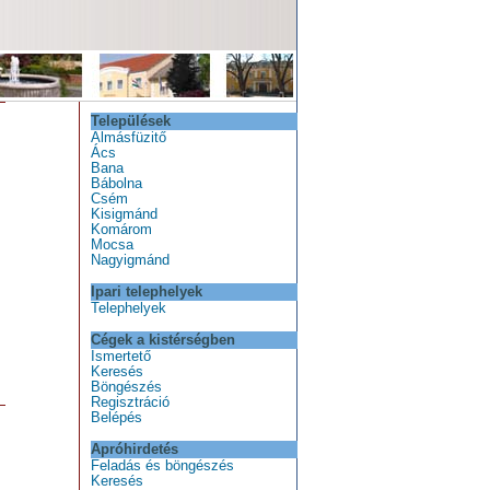
Települések
Almásfüzitő
Ács
Bana
Bábolna
Csém
Kisigmánd
Komárom
Mocsa
Nagyigmánd
Ipari telephelyek
Telephelyek
Cégek a kistérségben
Ismertető
Keresés
Böngészés
Regisztráció
Belépés
Apróhirdetés
Feladás és böngészés
Keresés