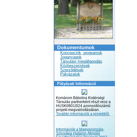
Dokumentumok
Koncepciók, programok
Joganyagok
Társulási megállapodás
Közbeszerzések
Szerződések
Pályázatok
Pályázati Információ
Komárom Bábolna Kistérségi
Társulás partnerként részt vesz a
HUSK0801/024 azonosítószámű
projekt megvalósításában.
További információk a projektről.
Információk a Magyarország-
Szlovákia Határon Átnyúló