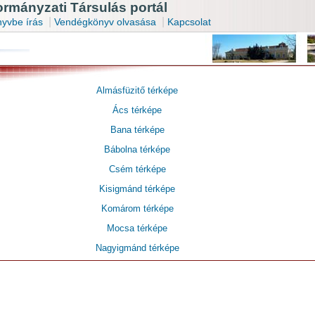
mányzati Társulás portál
|
|
yvbe írás
Vendégkönyv olvasása
Kapcsolat
Almásfüzitő térképe
Ács térképe
Bana térképe
Bábolna térképe
Csém térképe
Kisigmánd térképe
Komárom térképe
Mocsa térképe
Nagyigmánd térképe