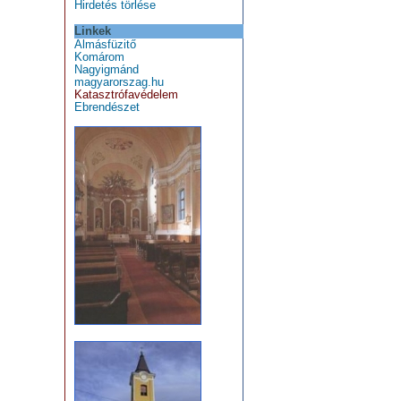
Hirdetés törlése
Linkek
Almásfüzitő
Komárom
Nagyigmánd
magyarorszag.hu
Katasztrófavédelem
Ebrendészet